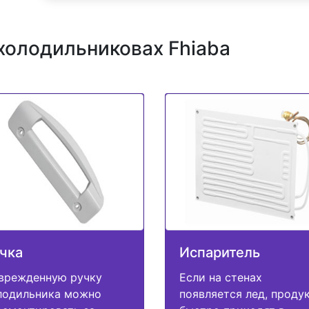
холодильниковах Fhiaba
чка
Испаритель
врежденную ручку
Если на стенах
лодильника можно
появляется лед, проду