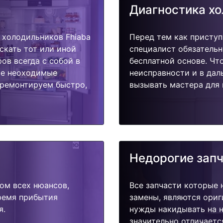
Диагностика х
холодильников Fhiaba
Перед тем как приступ
скать тот или иной
специалист обязательн
ов всегда с собой в
бесплатной основе. Чт
ые неоходимые
неисправности и в дал
тремонтируем быстро,
вызывать мастера для 
Недорогие зап
ом всех нюансов,
Все запчасти которые 
время прибытия
замены, являются ориг
я.
нужды накидывать на н
значительно отличаетс