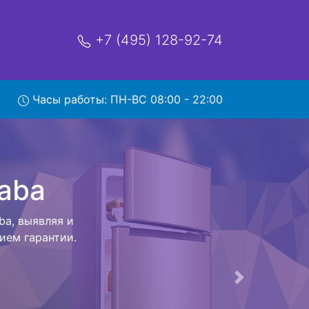
+7 (495) 128-92-74
ывозом
Часы работы: ПН-ВС 08:00 - 22:00
мя и деньги на
aba и отвезет
ся внутри
ак закончит с
ется конечная
ых услуг от
тирование и
Следующая