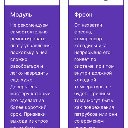
Модуль
Фреон
Не рекомендуем
От нехватки
самостоятельно
фреона,
ремонтировать
компрессор
плату управления,
холодильника
поскольку в ней
непрерывно его
сложно
гоняет по
разобраться и
системе, при том
легко навредить
внутри должной
еще хуже.
холодной
Доверьтесь
температуры не
мастеру который
будет. Причины
это сделает за
тому могут быть
более короткий
как повреждения
срок. Признаки
патрубков или они
выхода из строя
со временем
могут быть
покрылись