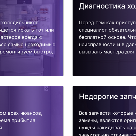
Диагностика х
 холодильников
Перед тем как приступ
ридется искать тот или
специалист обязательн
астеров всегда с
бесплатной основе. Чт
 все самые неоходимые
неисправности и в дал
тремонтируем быстро,
вызывать мастера для 
Недорогие зап
ом всех нюансов,
Все запчасти которые 
время прибытия
замены, являются ориг
я.
нужды накидывать на н
значительно отличаетс