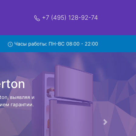
+7 (495) 128-92-74
вывозом
Часы работы: ПН-ВС 08:00 - 22:00
мя и деньги на
Liberton и
ляется внутри
ак закончит с
ется конечная
ых услуг от
тирование и
Следующая