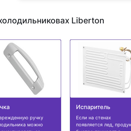
холодильниковах Liberton
чка
Испаритель
врежденную ручку
Если на стенах
лодильника можно
появляется лед, проду