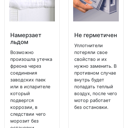
Намерзает
Не герметичен
льдом
Уплотнители
Возможно
потеряли свое
произошла утечка
свойство и их
фреона через
нужно заменить. В
соединения
противном случае
заводских паек
внутрь будет
или в испарителе
попадать теплый
который
воздух, после чего
подвергся
мотор работает
коррозии, в
без остановки.
следствии чего
морозит без
остановки.