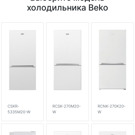
холодильника Beko
CSKR-
RCSK-270M20-
RCNK-270K20-
5335M20-W
W
W