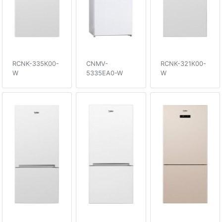
RCNK-335K00-
CNMV-
RCNK-321K00-
W
5335EA0-W
W