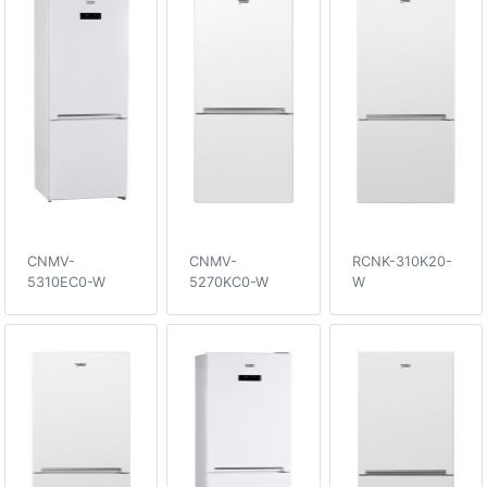
CNMV-
CNMV-
RCNK-310K20-
5310EC0-W
5270KC0-W
W