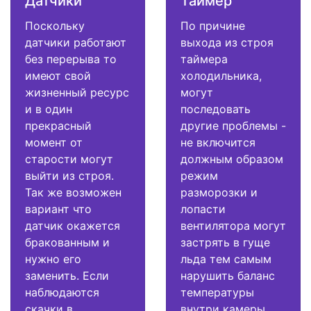
Датчики
Таймер
Поскольку
По причине
датчики работают
выхода из строя
без перерыва то
таймера
имеют свой
холодильника,
жизненный ресурс
могут
и в один
последовать
прекрасный
другие проблемы -
момент от
не включится
старости могут
должным образом
выйти из строя.
режим
Так же возможен
разморозки и
вариант что
лопасти
датчик окажется
вентилятора могут
бракованным и
застрять в гуще
нужно его
льда тем самым
заменить. Если
нарушить баланс
наблюдаются
температуры
скачки в
внутри камеры