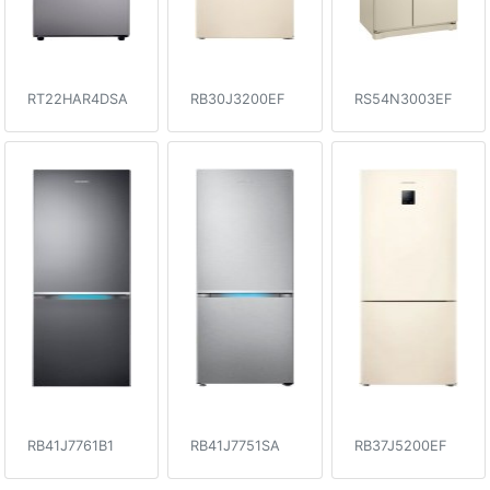
RT22HAR4DSA
RB30J3200EF
RS54N3003EF
RB41J7761B1
RB41J7751SA
RB37J5200EF