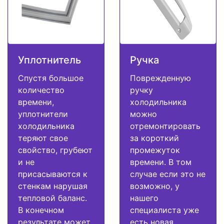
Уплотнитель
Ручка
Спустя большое
Поврежденную
количество
ручку
времени,
холодильника
уплотнители
можно
холодильника
отремонтировать
теряют свое
за короткий
свойство, грубеют
промежуток
и не
времени. В том
присасываются к
случае если это не
стенкам нарушая
возможно, у
тепловой баланс.
нашего
В конечном
специалиста уже
результате может
есть новая.