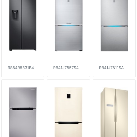
RS64R5331B4
RB41J7857S4
RB41J7811SA