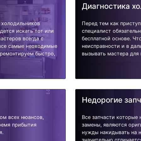
Диагностика х
 холодильников
Перед тем как приступ
идется искать тот или
специалист обязательн
астеров всегда с
бесплатной основе. Чт
 все самые неоходимые
неисправности и в дал
тремонтируем быстро,
вызывать мастера для 
Недорогие зап
ом всех нюансов,
Все запчасти которые 
время прибытия
замены, являются ориг
я.
нужды накидывать на н
значительно отличаетс