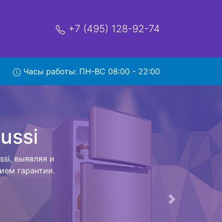
+7 (495) 128-92-74
вывозом
Часы работы: ПН-ВС 08:00 - 22:00
мя и деньги на
 Zanussi и
ляется внутри
ак закончит с
ется конечная
ых услуг от
тирование и
Следующая