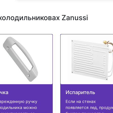
холодильниковах Zanussi
чка
Испаритель
врежденную ручку
Если на стенах
лодильника можно
появляется лед, проду