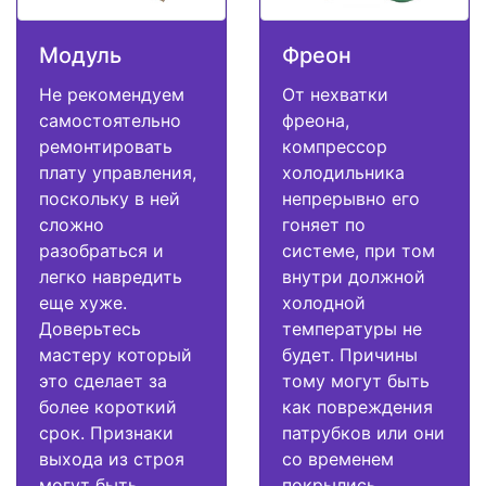
Модуль
Фреон
Не рекомендуем
От нехватки
самостоятельно
фреона,
ремонтировать
компрессор
плату управления,
холодильника
поскольку в ней
непрерывно его
сложно
гоняет по
разобраться и
системе, при том
легко навредить
внутри должной
еще хуже.
холодной
Доверьтесь
температуры не
мастеру который
будет. Причины
это сделает за
тому могут быть
более короткий
как повреждения
срок. Признаки
патрубков или они
выхода из строя
со временем
могут быть
покрылись