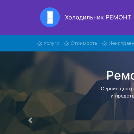
Холодильник РЕМОНТ
Ре
(current)
Услуги
Стоимость
Неисправн
Ремонт холоди
поиски кур
отвезет в
внутри сер
закон
согласов
Перечень 
Предыдущая