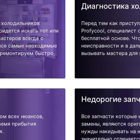
Диагностика х
 холодильников
Перед тем как приступ
придется искать тот или
Profycool, специалист
астеров всегда с
бесплатной основе. Чт
 все самые неоходимые
неисправности и в дал
тремонтируем быстро,
вызывать мастера для 
Недорогие зап
ом всех нюансов,
Все запчасти которые 
время прибытия
замены, являются ориг
я.
нужды накидывать на н
значительно отличаетс