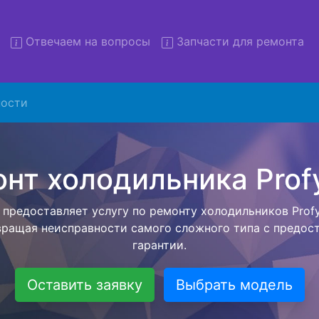
Отвечаем на вопросы
Запчасти для ремонта
монт холодильников Profycoo
вывозом
ости
льников с вывозом - чтобы клиент не тратил свое вре
ьерской службы, наш мастер сам заберет холодильник 
 сервисный центр. Ремонт холодильника Profycool осущ
висного центра, тем самым Вам не предстоит ожидать 
чит с ремонтом. Перед тем как холодильная техника сд
ывается конечная стоимость работ и в дальнейшем фик
бесплатных услуг от компании - Доставка холодильник
специалиста, консультирование и диагностика.
Оставить заявку
Выбрать модель