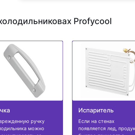
холодильниковах Profycool
чка
Испаритель
врежденную ручку
Если на стенах
лодильника можно
появляется лед, проду