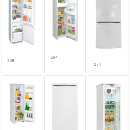
264
209
284