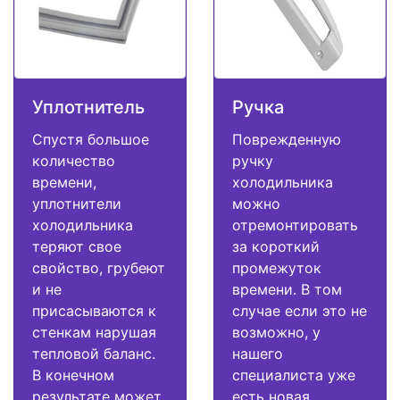
Уплотнитель
Ручка
Спустя большое
Поврежденную
количество
ручку
времени,
холодильника
уплотнители
можно
холодильника
отремонтировать
теряют свое
за короткий
свойство, грубеют
промежуток
и не
времени. В том
присасываются к
случае если это не
стенкам нарушая
возможно, у
тепловой баланс.
нашего
В конечном
специалиста уже
результате может
есть новая.