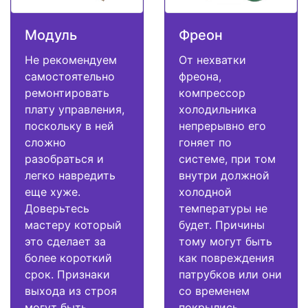
Модуль
Фреон
Не рекомендуем
От нехватки
самостоятельно
фреона,
ремонтировать
компрессор
плату управления,
холодильника
поскольку в ней
непрерывно его
сложно
гоняет по
разобраться и
системе, при том
легко навредить
внутри должной
еще хуже.
холодной
Доверьтесь
температуры не
мастеру который
будет. Причины
это сделает за
тому могут быть
более короткий
как повреждения
срок. Признаки
патрубков или они
выхода из строя
со временем
могут быть
покрылись