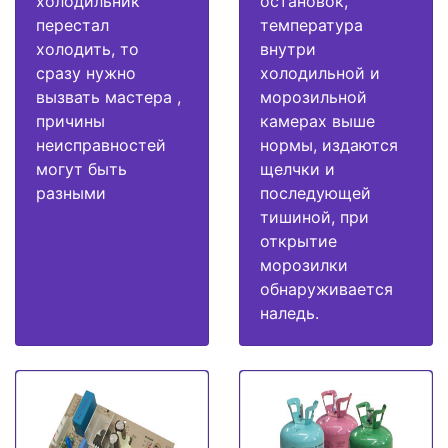
холодильник
остановок,
перестал
температура
холодить, то
внутри
сразу нужно
холодильной и
вызвать мастера ,
морозильной
причины
камерах выше
неисправностей
нормы, издаются
могут быть
щелчки и
разными
последующей
тишиной, при
открытие
морозилки
обнаруживается
наледь.