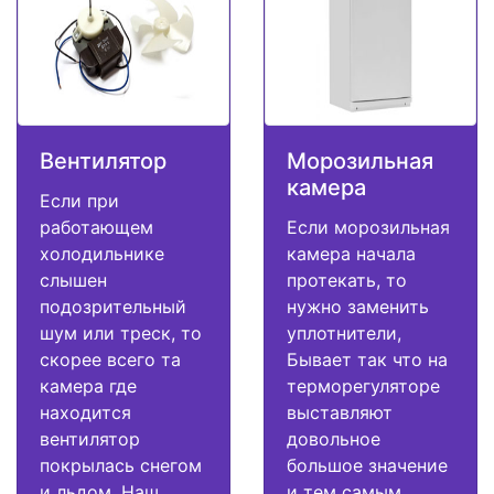
Вентилятор
Морозильная
камера
Если при
работающем
Если морозильная
холодильнике
камера начала
слышен
протекать, то
подозрительный
нужно заменить
шум или треск, то
уплотнители,
скорее всего та
Бывает так что на
камера где
терморегуляторе
находится
выставляют
вентилятор
довольное
покрылась снегом
большое значение
и льдом. Наш
и тем самым