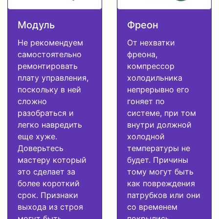
Модуль
Фреон
Не рекомендуем
От нехватки
самостоятельно
фреона,
ремонтировать
компрессор
плату управления,
холодильника
поскольку в ней
непрерывно его
сложно
гоняет по
разобраться и
системе, при том
легко навредить
внутри должной
еще хуже.
холодной
Доверьтесь
температуры не
мастеру который
будет. Причины
это сделает за
тому могут быть
более короткий
как повреждения
срок. Признаки
патрубков или они
выхода из строя
со временем
могут быть
покрылись