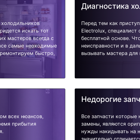
Диагностика х
 холодильников
Перед тем как приступ
придется искать тот
Electrolux, специалист
их мастеров всегда с
бесплатной основе. Чт
 все самые неоходимые
неисправности и в дал
тремонтируем быстро,
вызывать мастера для 
Недорогие зап
ом всех нюансов,
Все запчасти которые 
время прибытия
замены, являются ориг
я.
нужды накидывать на н
значительно отличаетс