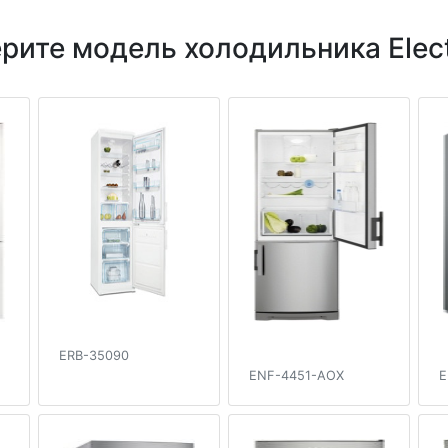
рите модель холодильника Elect
ERB-35090
ENF-4451-AOX
E