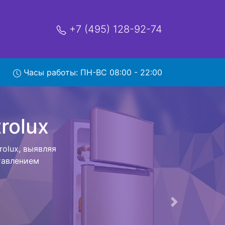
+7 (495) 128-92-74
ux с
Часы работы: ПН-ВС 08:00 - 22:00
мя и деньги на
lectrolux и
ществляется
мастера как
ается,
сируется.
ов , выезд
Следующая