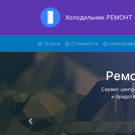
Холодильник РЕМОНТ
Рем
(current)
Услуги
Стоимость
Неисправн
Ремонт холоди
поиски кур
отвезет в 
внутри сер
закон
согласов
Перечень 
Предыдущая