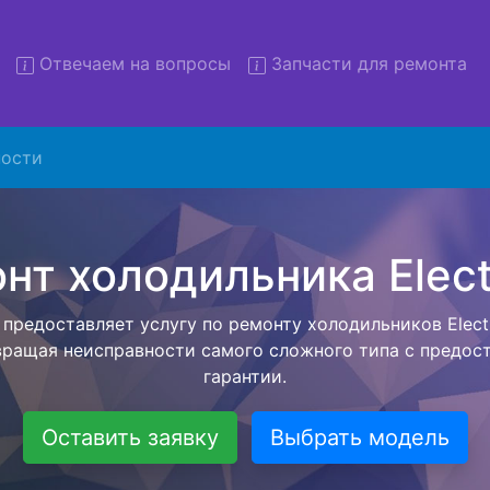
Отвечаем на вопросы
Запчасти для ремонта
онт холодильников Electrol
вывозом
ости
льников с вывозом - чтобы клиент не тратил свое вре
ьерской службы, наш мастер сам заберет холодильник E
сервисный центр. Ремонт холодильника Electrolux осу
висного центра, тем самым Вам не предстоит ожидать 
чит с ремонтом. Перед тем как холодильная техника сд
ывается конечная стоимость работ и в дальнейшем фик
бесплатных услуг от компании - Доставка холодильник
специалиста, консультирование и диагностика.
Оставить заявку
Выбрать модель