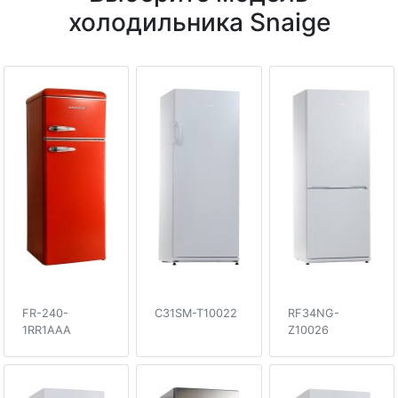
холодильника Snaige
FR-240-
C31SM-T10022
RF34NG-
1RR1AAA
Z10026