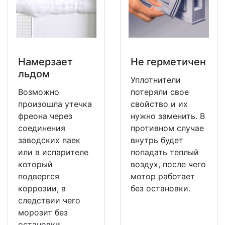
Намерзает
Не герметичен
льдом
Уплотнители
Возможно
потеряли свое
произошла утечка
свойство и их
фреона через
нужно заменить. В
соединения
противном случае
заводских паек
внутрь будет
или в испарителе
попадать теплый
который
воздух, после чего
подвергся
мотор работает
коррозии, в
без остановки.
следствии чего
морозит без
остановки.