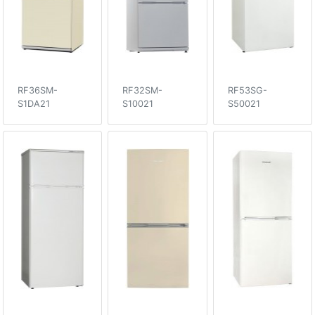
RF36SM-
RF32SM-
RF53SG-
S1DA21
S10021
S50021