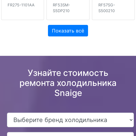
FR275-1101AA
RF53SM-
RF57SG-
S5DP210
S500210
Показать всё
Узнайте стоимость
ремонта холодильника
Snaige