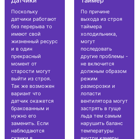
Датчики
Таймер
Поскольку
По причине
датчики работают
выхода из строя
без перерыва то
таймера
имеют свой
холодильника,
жизненный ресурс
могут
и в один
последовать
прекрасный
другие проблемы -
момент от
не включится
старости могут
должным образом
выйти из строя.
режим
Так же возможен
разморозки и
вариант что
лопасти
датчик окажется
вентилятора могут
бракованным и
застрять в гуще
нужно его
льда тем самым
заменить. Если
нарушить баланс
наблюдаются
температуры
скачки в
внутри камеры