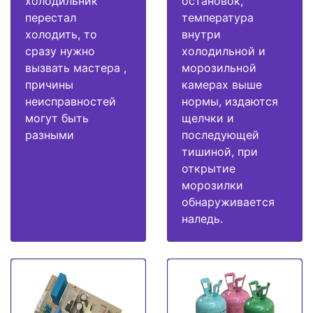
холодильник
остановок,
перестал
температура
холодить, то
внутри
сразу нужно
холодильной и
вызвать мастера ,
морозильной
причины
камерах выше
неисправностей
нормы, издаются
могут быть
щелчки и
разными
последующей
тишиной, при
открытие
морозилки
обнаруживается
наледь.