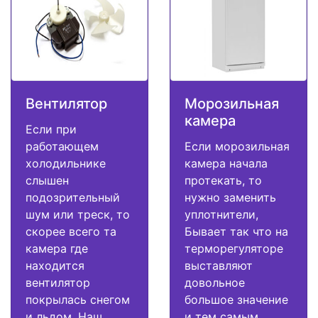
Вентилятор
Морозильная
камера
Если при
работающем
Если морозильная
холодильнике
камера начала
слышен
протекать, то
подозрительный
нужно заменить
шум или треск, то
уплотнители,
скорее всего та
Бывает так что на
камера где
терморегуляторе
находится
выставляют
вентилятор
довольное
покрылась снегом
большое значение
и льдом. Наш
и тем самым