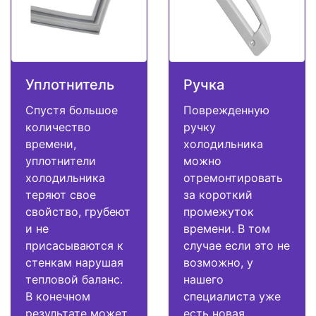
Уплотнитель
Ручка
Спустя большое
Поврежденную
количество
ручку
времени,
холодильника
уплотнители
можно
холодильника
отремонтировать
теряют свое
за короткий
свойство, грубеют
промежуток
и не
времени. В том
присасываются к
случае если это не
стенкам нарушая
возможно, у
тепловой баланс.
нашего
В конечном
специалиста уже
результате может
есть новая.