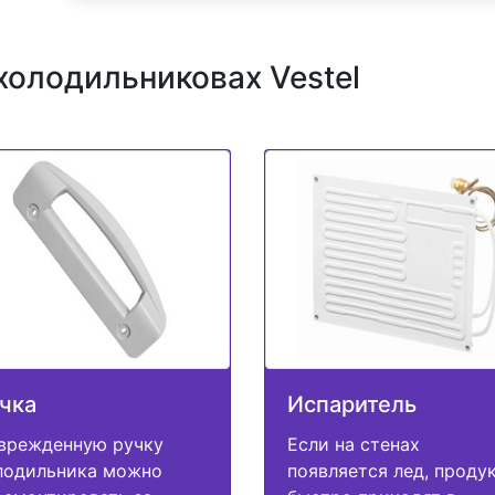
холодильниковах Vestel
чка
Испаритель
врежденную ручку
Если на стенах
лодильника можно
появляется лед, проду