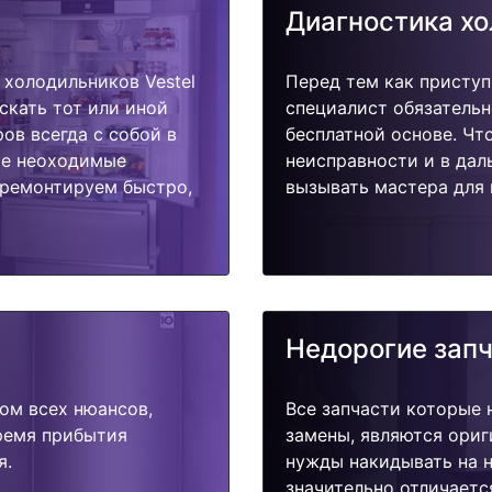
Диагностика х
холодильников Vestel
Перед тем как приступ
скать тот или иной
специалист обязательн
ов всегда с собой в
бесплатной основе. Чт
ые неоходимые
неисправности и в дал
тремонтируем быстро,
вызывать мастера для 
Недорогие зап
ом всех нюансов,
Все запчасти которые 
время прибытия
замены, являются ориг
я.
нужды накидывать на н
значительно отличаетс