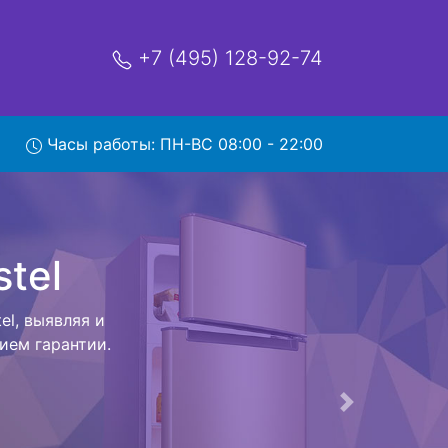
+7 (495) 128-92-74
ывозом
Часы работы: ПН-ВС 08:00 - 22:00
мя и деньги на
tel и отвезет
я внутри
ак закончит с
ется конечная
ых услуг от
тирование и
Следующая