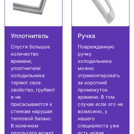
Уплотнитель
Ручка
Спустя большое
Поврежденную
количество
ручку
времени,
холодильника
уплотнители
можно
холодильника
отремонтировать
теряют свое
за короткий
свойство, грубеют
промежуток
и не
времени. В том
присасываются к
случае если это не
стенкам нарушая
возможно, у
тепловой баланс.
нашего
В конечном
специалиста уже
результате может
есть новая.