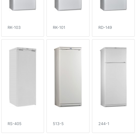
RK-103
RK-101
RD-149
RS-405
513-5
244-1