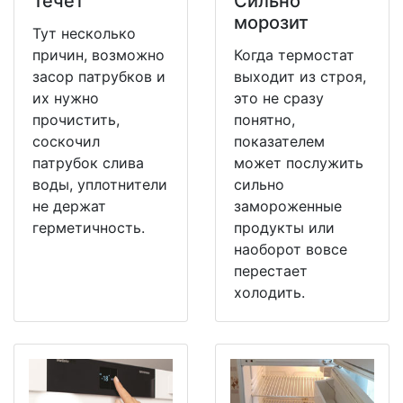
Течет
Сильно
морозит
Тут несколько
причин, возможно
Когда термостат
засор патрубков и
выходит из строя,
их нужно
это не сразу
прочистить,
понятно,
соскочил
показателем
патрубок слива
может послужить
воды, уплотнители
сильно
не держат
замороженные
герметичность.
продукты или
наоборот вовсе
перестает
холодить.