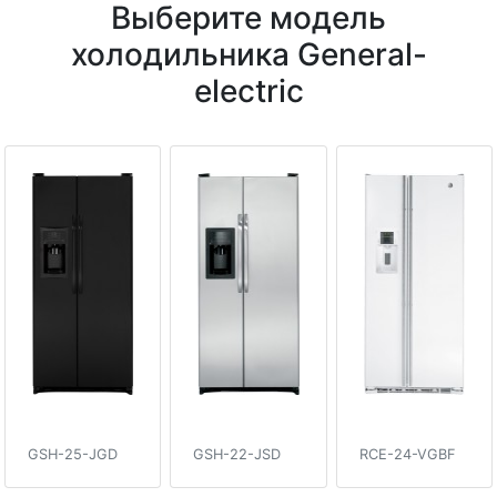
Выберите модель
холодильника General-
electric
GSH-25-JGD
GSH-22-JSD
RCE-24-VGBF