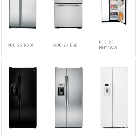
PCE-23-
RCE-25-RGBF
GDE-20-ESE
NHTFWW