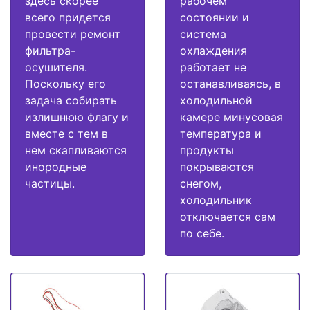
здесь скорее
рабочем
всего придется
состоянии и
провести ремонт
система
фильтра-
охлаждения
осушителя.
работает не
Поскольку его
останавливаясь, в
задача собирать
холодильной
излишнюю флагу и
камере минусовая
вместе с тем в
температура и
нем скапливаются
продукты
инородные
покрываются
частицы.
снегом,
холодильник
отключается сам
по себе.