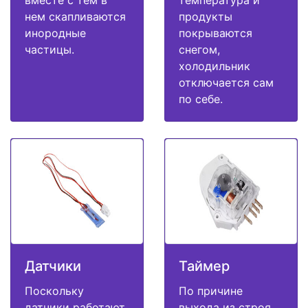
вместе с тем в
температура и
нем скапливаются
продукты
инородные
покрываются
частицы.
снегом,
холодильник
отключается сам
по себе.
Датчики
Таймер
Поскольку
По причине
датчики работают
выхода из строя