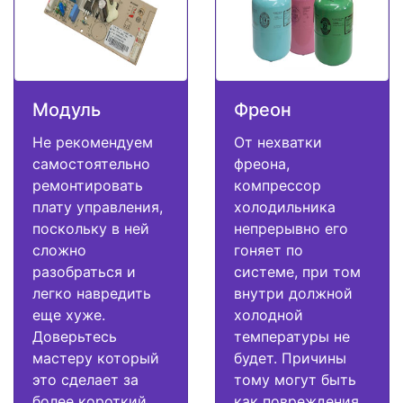
Модуль
Фреон
Не рекомендуем
От нехватки
самостоятельно
фреона,
ремонтировать
компрессор
плату управления,
холодильника
поскольку в ней
непрерывно его
сложно
гоняет по
разобраться и
системе, при том
легко навредить
внутри должной
еще хуже.
холодной
Доверьтесь
температуры не
мастеру который
будет. Причины
это сделает за
тому могут быть
более короткий
как повреждения