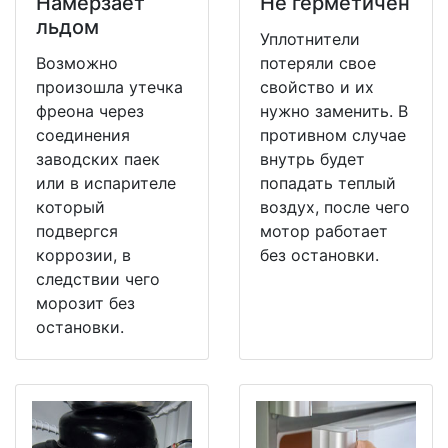
Намерзает
Не герметичен
льдом
Уплотнители
Возможно
потеряли свое
произошла утечка
свойство и их
фреона через
нужно заменить. В
соединения
противном случае
заводских паек
внутрь будет
или в испарителе
попадать теплый
который
воздух, после чего
подвергся
мотор работает
коррозии, в
без остановки.
следствии чего
морозит без
остановки.