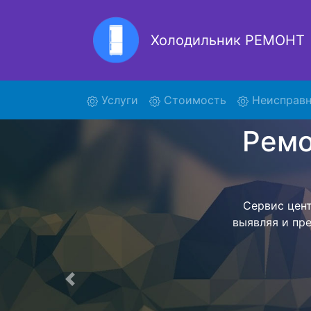
Холодильник РЕМОНТ
Ремон
(current)
Услуги
Стоимость
Неисправн
Ремонт холоди
поиски курьер
отвезет в се
внутри сер
закон
согласов
Перечень 
Предыдущая