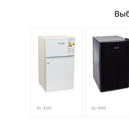
Выб
GL-3120
GL-3102