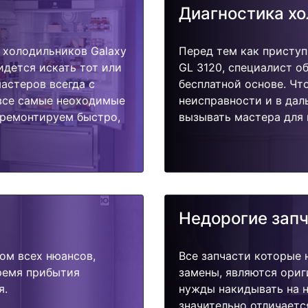
Диагностика х
 холодильников Galaxy
Перед тем как приступ
идется искать тот или
GL 3120, специалист о
астеров всегда с
бесплатной основе. Чт
 все самые неоходимые
неисправности и в дал
тремонтируем быстро,
вызывать мастера для 
Недорогие зап
ом всех нюансов,
Все запчасти которые 
время прибытия
замены, являются ориг
я.
нужды накидывать на н
значительно отличаетс