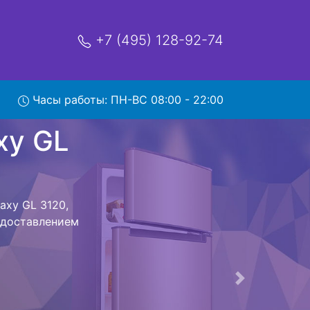
+7 (495) 128-92-74
3120 с
Часы работы: ПН-ВС 08:00 - 22:00
мя и деньги на
laxy GL 3120 и
существляется
мастера как
ается,
сируется.
ов , выезд
Следующая