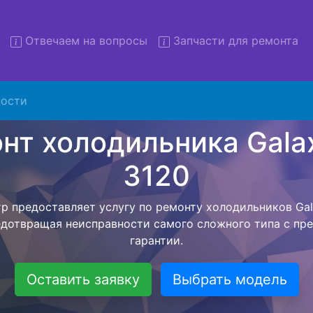
Отвечаем на вопросы
Запчасти для ремонта
т холодильников Galaxy GL 
вывозом
ости
льников с вывозом - чтобы клиент не тратил свое вре
ской службы, наш мастер сам заберет холодильник Ga
рвисный центр. Ремонт холодильника Galaxy GL 3120 о
висного центра, тем самым Вам не предстоит ожидать 
чит с ремонтом. Перед тем как холодильная техника сд
ывается конечная стоимость работ и в дальнейшем фик
бесплатных услуг от компании - Доставка холодильник
специалиста, консультирование и диагностика.
Оставить заявку
Выбрать модель