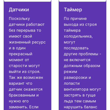
Датчики
Таймер
Поскольку
По причине
датчики работают
выхода из строя
без перерыва то
таймера
имеют свой
холодильника,
жизненный ресурс
могут
и в один
последовать
прекрасный
другие проблемы -
момент от
не включится
старости могут
должным образом
выйти из строя.
режим
Так же возможен
разморозки и
вариант что
лопасти
датчик окажется
вентилятора могут
бракованным и
застрять в гуще
нужно его
льда тем самым
заменить. Если
нарушить баланс