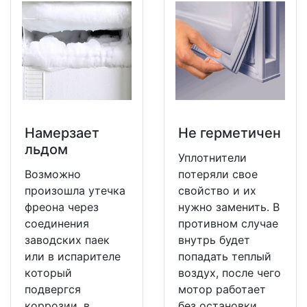
Намерзает
Не герметичен
льдом
Уплотнители
Возможно
потеряли свое
произошла утечка
свойство и их
фреона через
нужно заменить. В
соединения
противном случае
заводских паек
внутрь будет
или в испарителе
попадать теплый
который
воздух, после чего
подвергся
мотор работает
коррозии, в
без остановки.