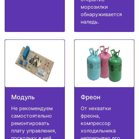
морозилки
обнаруживается
наледь.
Модуль
Фреон
Не рекомендуем
От нехватки
самостоятельно
фреона,
ремонтировать
компрессор
плату управления,
холодильника
поскольку в ней
непрерывно его