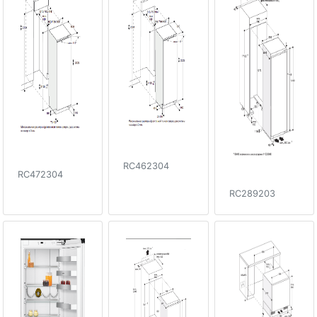
RC462304
RC472304
RC289203