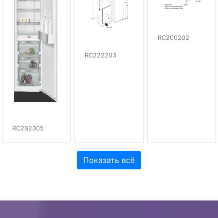
RC200202
RC222203
RC282305
Показать всё