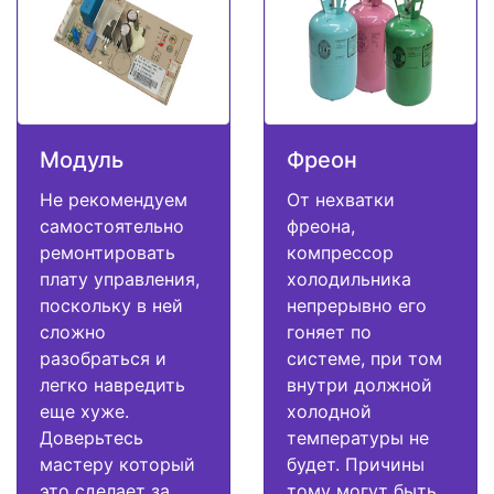
Модуль
Фреон
Не рекомендуем
От нехватки
самостоятельно
фреона,
ремонтировать
компрессор
плату управления,
холодильника
поскольку в ней
непрерывно его
сложно
гоняет по
разобраться и
системе, при том
легко навредить
внутри должной
еще хуже.
холодной
Доверьтесь
температуры не
мастеру который
будет. Причины
это сделает за
тому могут быть