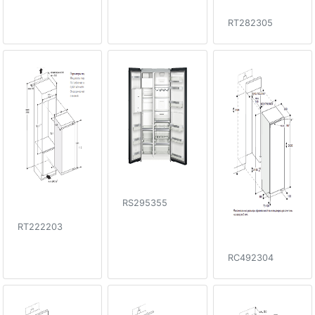
RT282305
RS295355
RT222203
RC492304