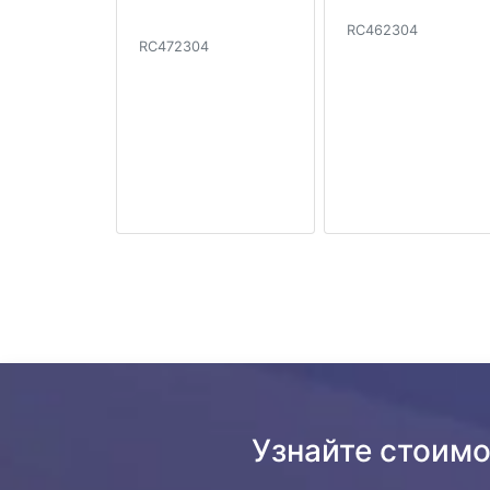
RC462304
RC472304
Узнайте стоим