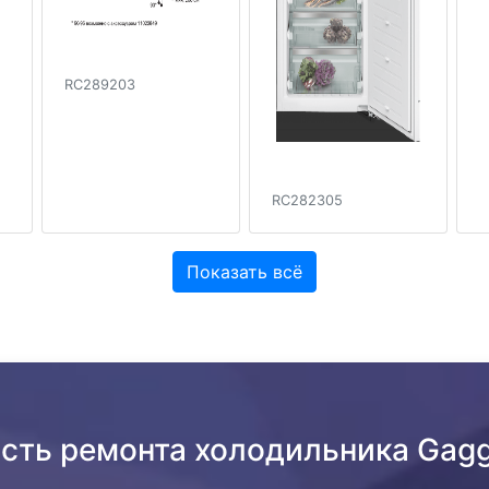
RC289203
RC282305
Показать всё
ость ремонта холодильника Gag