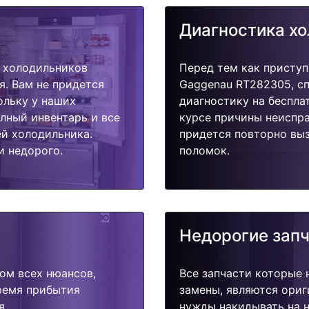
Диагностика х
 холодильников
Перед тем как приступ
я. Вам не придется
Gaggenau RT282305, с
ольку у наших
диагностику на беспла
олный инвентарь и все
курсе причины неиспра
й холодильника.
придется повторно выз
и недорого.
поломок.
Недорогие зап
ом всех нюансов,
Все запчасти которые 
время прибытия
замены, являются ориг
я.
нужды накидывать на н