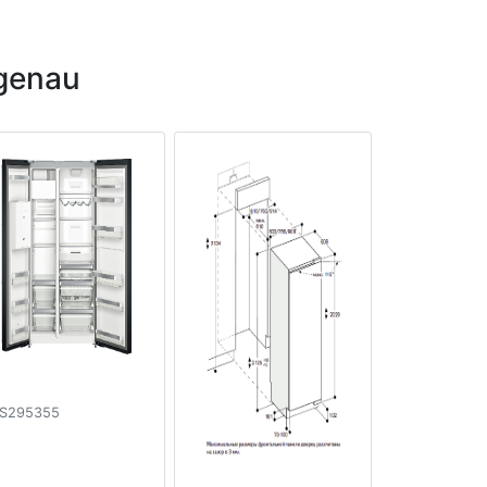
genau
S295355