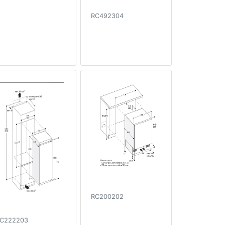
RC492304
RC200202
C222203