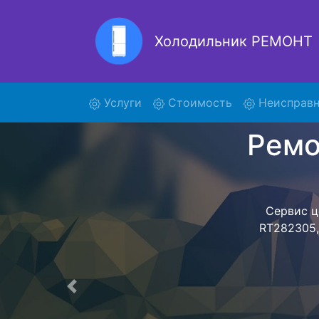
Холодильник РЕМОНТ
Ре
(current)
Услуги
Стоимость
Неисправн
Ремонт холоди
поиски ку
RT282305 и о
осуществляет
мастера как
согласов
Перечень 
Предыдущая