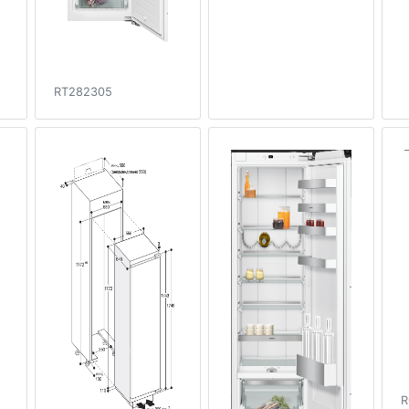
RT282305
R