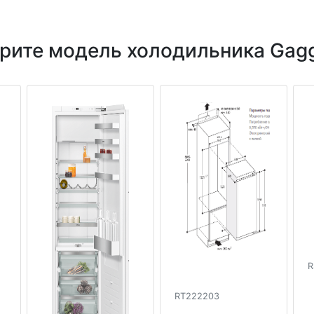
рите модель холодильника Gag
R
RT222203