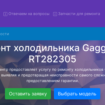
Отвечаем на вопросы
Запчасти для ремонта
монт холодильников Gagge
RT282305 с вывозом
ости
льников с вывозом - чтобы клиент не тратил свое вре
рьерской службы, наш мастер сам заберет холодильни
твезет в сервисный центр. Ремонт холодильника Gagg
ся внутри сервисного центра, тем самым Вам не пред
 закончит с ремонтом. Перед тем как холодильная техн
ывается конечная стоимость работ и в дальнейшем фик
бесплатных услуг от компании - Доставка холодильник
специалиста, консультирование и диагностика.
Оставить заявку
Выбрать модель