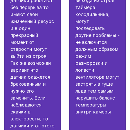
датчики работают
выхода из строя
без перерыва то
таймера
имеют свой
холодильника,
жизненный ресурс
могут
и в один
последовать
прекрасный
другие проблемы -
момент от
не включится
старости могут
должным образом
выйти из строя.
режим
Так же возможен
разморозки и
вариант что
лопасти
датчик окажется
вентилятора могут
бракованным и
застрять в гуще
нужно его
льда тем самым
заменить. Если
нарушить баланс
наблюдаются
температуры
скачки в
внутри камеры
электросети, то
датчики и от этого