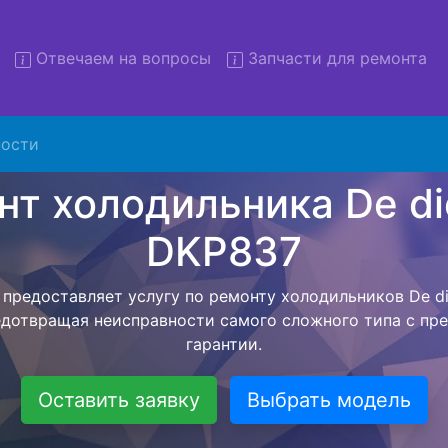
Отвечаем на вопросы
Запчасти для ремонта
 холодильников De dietrich
с вывозом
ости
льников с вывозом - чтобы клиент не тратил свое вре
ьерской службы, наш мастер сам заберет холодильник 
везет в сервисный центр. Ремонт холодильника De die
ся внутри сервисного центра, тем самым Вам не пред
 закончит с ремонтом. Перед тем как холодильная техн
ывается конечная стоимость работ и в дальнейшем фик
бесплатных услуг от компании - Доставка холодильник
специалиста, консультирование и диагностика.
Оставить заявку
Выбрать модель