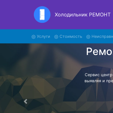
Холодильник РЕМОНТ
Ремонт
(current)
Услуги
Стоимость
Неисправн
Ремонт холоди
поиски кур
DKP837 и от
осуществляет
мастера как
согласов
Перечень 
Предыдущая