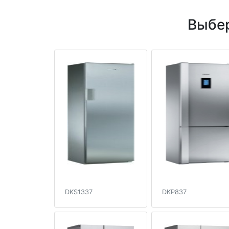
Выбер
DKS1337
DKP837