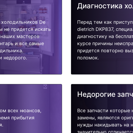
Диагностика х
 холодильников De
Перед тем как приступ
ам не придется искать
dietrich DKP837, специ
у наших мастеров
диагностику на беспла
ентарь и все самые
курсе причины неиспра
дильника.
придется повторно выз
и недорого.
поломок.
Недорогие зап
ом всех нюансов,
Все запчасти которые 
время прибытия
замены, являются ориг
я.
нужды накидывать на н
значительно отличаетс