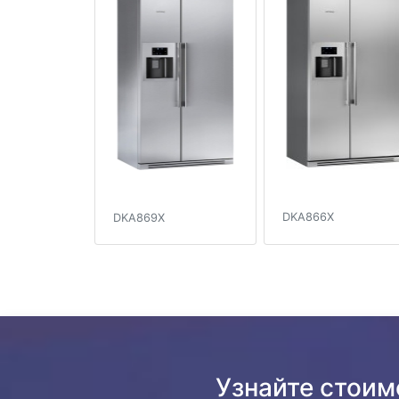
DKA866X
DKA869X
Узнайте стоим