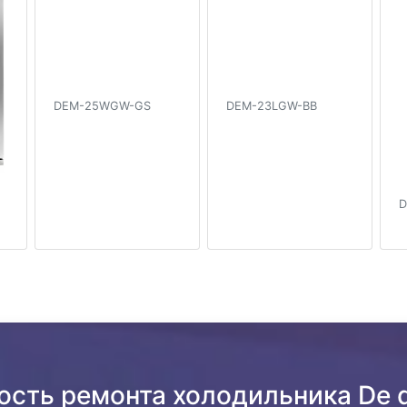
DEM-25WGW-GS
DEM-23LGW-BB
D
ость ремонта холодильника De d