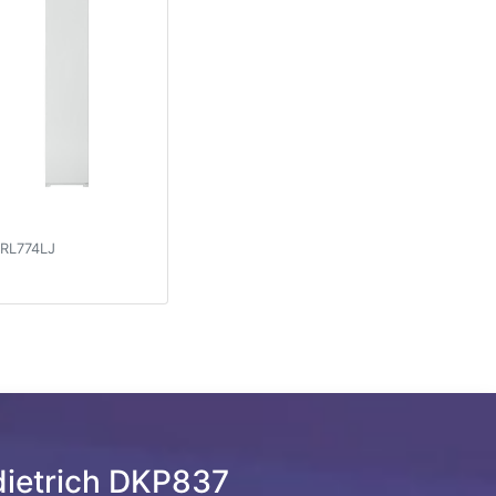
RL774LJ
ietrich DKP837