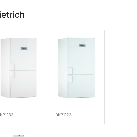
etrich
KP1133
DKP1123