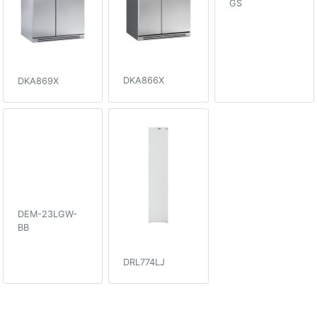
GS
DKA866X
DKA869X
DEM-23LGW-
BB
DRL774LJ