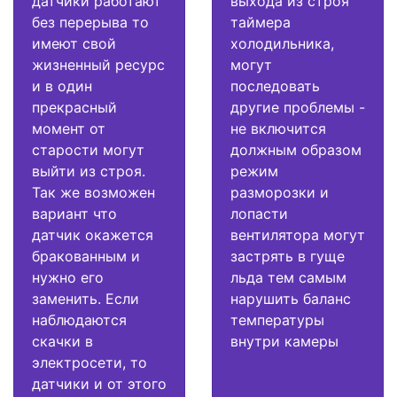
датчики работают
выхода из строя
без перерыва то
таймера
имеют свой
холодильника,
жизненный ресурс
могут
и в один
последовать
прекрасный
другие проблемы -
момент от
не включится
старости могут
должным образом
выйти из строя.
режим
Так же возможен
разморозки и
вариант что
лопасти
датчик окажется
вентилятора могут
бракованным и
застрять в гуще
нужно его
льда тем самым
заменить. Если
нарушить баланс
наблюдаются
температуры
скачки в
внутри камеры
электросети, то
датчики и от этого