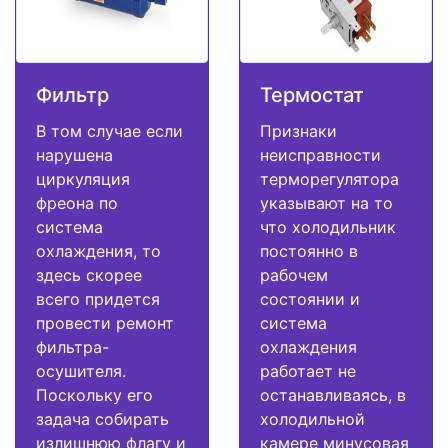
Фильтр
Термостат
В том случае если
Признаки
нарушена
неисправности
циркуляция
терморегулятора
фреона по
указывают на то
система
что холодильник
охлаждения, то
постоянно в
здесь скорее
рабочем
всего придется
состоянии и
провести ремонт
система
фильтра-
охлаждения
осушителя.
работает не
Поскольку его
останавливаясь, в
задача собирать
холодильной
излишнюю флагу и
камере минусовая