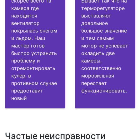
скорее всего та
Бывает так что на
камера где
терморегуляторе
находится
выставляют
вентилятор
довольное
покрылась снегом
большое значение
и льдом. Наш
и тем самым
мастер готов
мотор не успевает
быстро устранить
охладить две
проблему и
камеры,
отремонтировать
соответственно
кулер, в
морозильная
противном случае
перестает
предоставит
функционировать.
новый
Частые неисправности