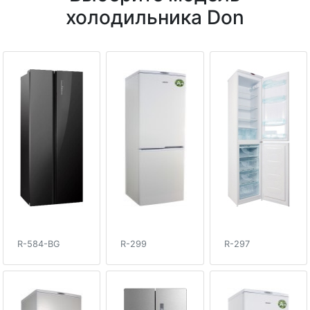
холодильника Don
R-584-BG
R-299
R-297