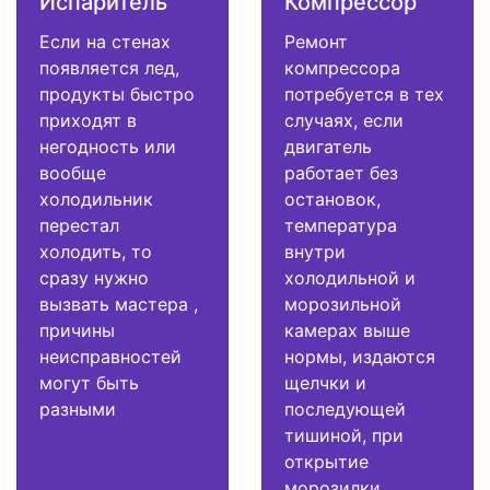
Испаритель
Компрессор
Если на стенах
Ремонт
появляется лед,
компрессора
продукты быстро
потребуется в тех
приходят в
случаях, если
негодность или
двигатель
вообще
работает без
холодильник
остановок,
перестал
температура
холодить, то
внутри
сразу нужно
холодильной и
вызвать мастера ,
морозильной
причины
камерах выше
неисправностей
нормы, издаются
могут быть
щелчки и
разными
последующей
тишиной, при
открытие
морозилки