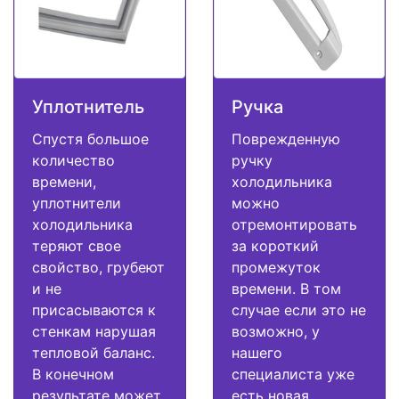
Уплотнитель
Ручка
Спустя большое
Поврежденную
количество
ручку
времени,
холодильника
уплотнители
можно
холодильника
отремонтировать
теряют свое
за короткий
свойство, грубеют
промежуток
и не
времени. В том
присасываются к
случае если это не
стенкам нарушая
возможно, у
тепловой баланс.
нашего
В конечном
специалиста уже
результате может
есть новая.