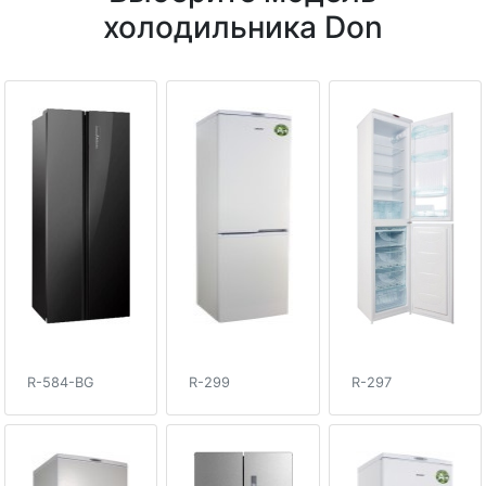
холодильника Don
R-584-BG
R-299
R-297