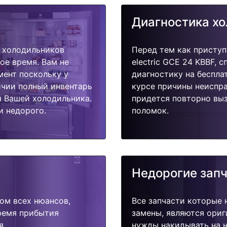
Диагностика х
 холодильников
Перед тем как приступ
кое время. Вам не
electric GCE 24 KBBF, 
мент поскольку у
диагностику на беспла
ичии полный инвентарь
курсе причины неиспра
я Вашей холодильника.
придется повторно выз
и недорого.
поломок.
Недорогие зап
ом всех нюансов,
Все запчасти которые 
время прибытия
замены, являются ориг
я.
нужды накидывать на н