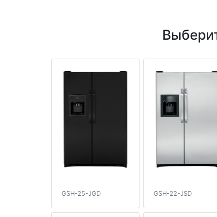
Выберит
GSH-25-JGD
GSH-22-JSD