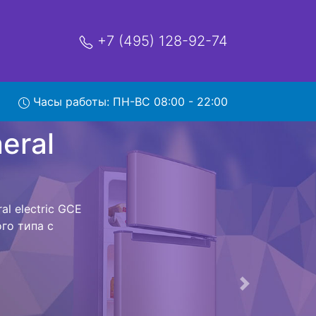
+7 (495) 128-92-74
ectric
Часы работы: ПН-ВС 08:00 - 22:00
мя и деньги на
eral electric
eral electric
мым Вам не
к холодильная
 дальнейшем
лодильников ,
Следующая