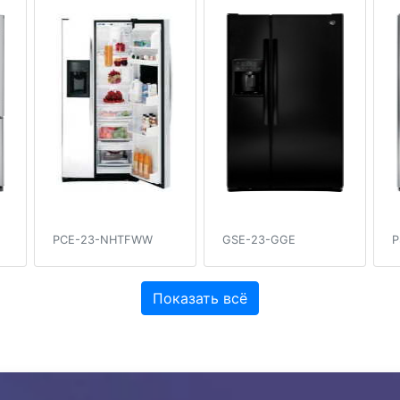
PCE-23-NHTFWW
GSE-23-GGE
P
Показать всё