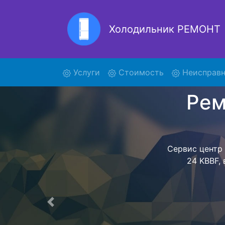
Холодильник РЕМОНТ
Ремон
(current)
Услуги
Стоимость
Неисправн
Ремонт холоди
поиски курье
GCE 24 KBBF 
GCE 24 KB
предстоит ож
техника сд
фиксируется.
Предыдущая