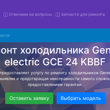
Отвечаем на вопросы
Запчасти для ремонта
т холодильников General el
GCE 24 KBBF с вывозом
ости
льников с вывозом - чтобы клиент не тратил свое вре
рской службы, наш мастер сам заберет холодильник Gen
и отвезет в сервисный центр. Ремонт холодильника Gen
BF осуществляется внутри сервисного центра, тем са
идать мастера как закончит с ремонтом. Перед тем ка
ается, согласовывается конечная стоимость работ и в
 Перечень бесплатных услуг от компании - Доставка хо
выезд специалиста, консультирование и диагностика.
Оставить заявку
Выбрать модель