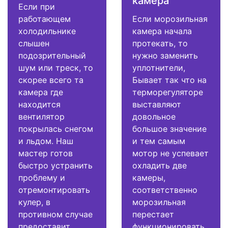
камера
Если при
работающем
Если морозильная
холодильнике
камера начала
слышен
протекать, то
подозрительный
нужно заменить
шум или треск, то
уплотнители,
скорее всего та
Бывает так что на
камера где
терморегуляторе
находится
выставляют
вентилятор
довольное
покрылась снегом
большое значение
и льдом. Наш
и тем самым
мастер готов
мотор не успевает
быстро устранить
охладить две
проблему и
камеры,
отремонтировать
соответственно
кулер, в
морозильная
противном случае
перестает
предоставит
функционировать.