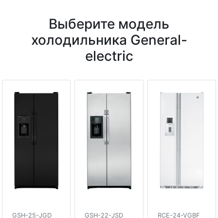
Выберите модель
холодильника General-
electric
GSH-25-JGD
GSH-22-JSD
RCE-24-VGBF