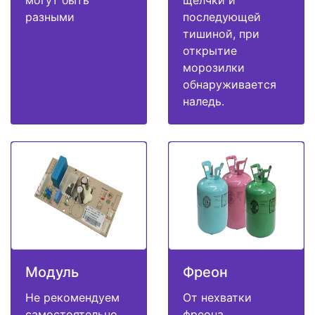
могут быть
щелчки и
разными
последующей
тишиной, при
открытие
морозилки
обнаруживается
наледь.
Модуль
Фреон
Не рекомендуем
От нехватки
самостоятельно
фреона,