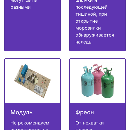
могут быть
щелчки и
разными
последующей
тишиной, при
открытие
морозилки
обнаруживается
наледь.
Модуль
Фреон
Не рекомендуем
От нехватки
самостоятельно
фреона,