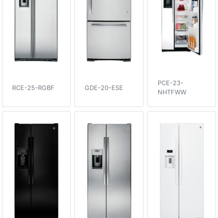
PCE-23-
RCE-25-RGBF
GDE-20-ESE
NHTFWW