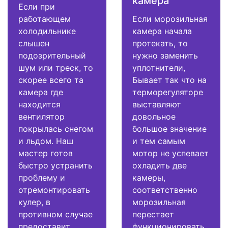
камера
Если при
работающем
Если морозильная
холодильнике
камера начала
слышен
протекать, то
подозрительный
нужно заменить
шум или треск, то
уплотнители,
скорее всего та
Бывает так что на
камера где
терморегуляторе
находится
выставляют
вентилятор
довольное
покрылась снегом
большое значение
и льдом. Наш
и тем самым
мастер готов
мотор не успевает
быстро устранить
охладить две
проблему и
камеры,
отремонтировать
соответственно
кулер, в
морозильная
противном случае
перестает
предоставит
функционировать.