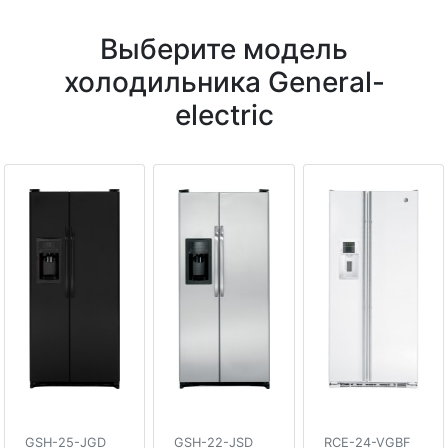
Выберите модель
холодильника General-
electric
GSH-25-JGD
GSH-22-JSD
RCE-24-VGBF