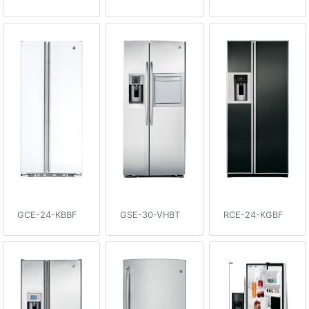
GCE-24-KBBF
GSE-30-VHBT
RCE-24-KGBF