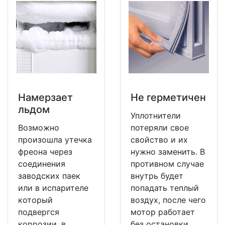
Намерзает
Не герметичен
льдом
Уплотнители
Возможно
потеряли свое
произошла утечка
свойство и их
фреона через
нужно заменить. В
соединения
противном случае
заводских паек
внутрь будет
или в испарителе
попадать теплый
который
воздух, после чего
подвергся
мотор работает
коррозии, в
без остановки.