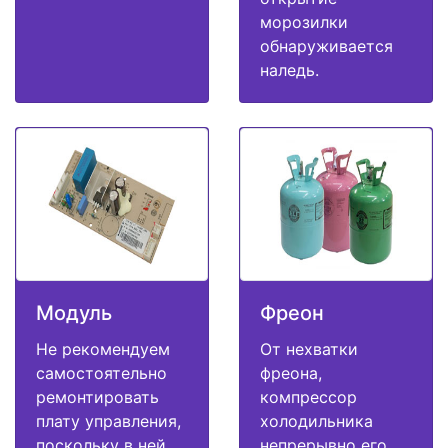
морозилки
обнаруживается
наледь.
Модуль
Фреон
Не рекомендуем
От нехватки
самостоятельно
фреона,
ремонтировать
компрессор
плату управления,
холодильника
поскольку в ней
непрерывно его