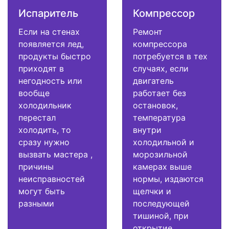
Испаритель
Компрессор
Если на стенах
Ремонт
появляется лед,
компрессора
продукты быстро
потребуется в тех
приходят в
случаях, если
негодность или
двигатель
вообще
работает без
холодильник
остановок,
перестал
температура
холодить, то
внутри
сразу нужно
холодильной и
вызвать мастера ,
морозильной
причины
камерах выше
неисправностей
нормы, издаются
могут быть
щелчки и
разными
последующей
тишиной, при
открытие