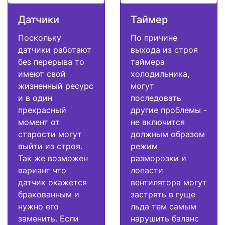
Датчики
Таймер
Поскольку
По причине
датчики работают
выхода из строя
без перерыва то
таймера
имеют свой
холодильника,
жизненный ресурс
могут
и в один
последовать
прекрасный
другие проблемы -
момент от
не включится
старости могут
должным образом
выйти из строя.
режим
Так же возможен
разморозки и
вариант что
лопасти
датчик окажется
вентилятора могут
бракованным и
застрять в гуще
нужно его
льда тем самым
заменить. Если
нарушить баланс