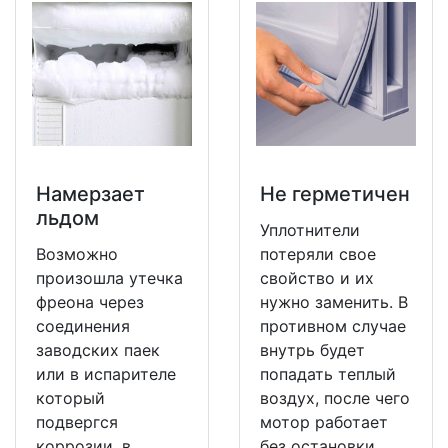
Намерзает
Не герметичен
льдом
Уплотнители
Возможно
потеряли свое
произошла утечка
свойство и их
фреона через
нужно заменить. В
соединения
противном случае
заводских паек
внутрь будет
или в испарителе
попадать теплый
который
воздух, после чего
подвергся
мотор работает
коррозии, в
без остановки.