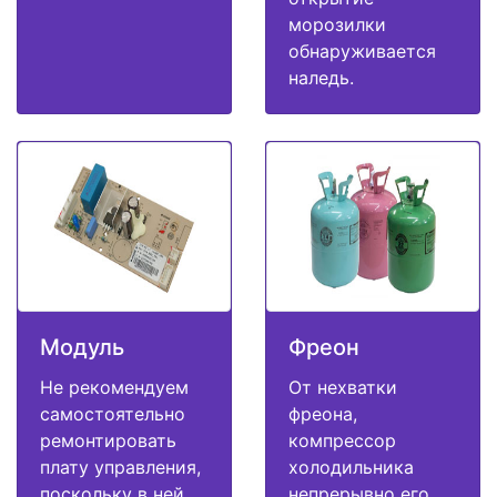
морозилки
обнаруживается
наледь.
Модуль
Фреон
Не рекомендуем
От нехватки
самостоятельно
фреона,
ремонтировать
компрессор
плату управления,
холодильника
поскольку в ней
непрерывно его