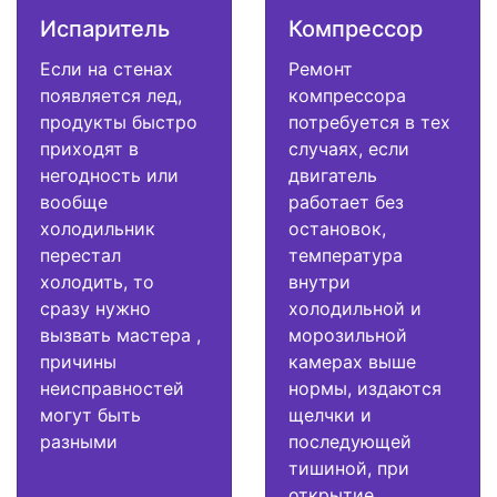
Испаритель
Компрессор
Если на стенах
Ремонт
появляется лед,
компрессора
продукты быстро
потребуется в тех
приходят в
случаях, если
негодность или
двигатель
вообще
работает без
холодильник
остановок,
перестал
температура
холодить, то
внутри
сразу нужно
холодильной и
вызвать мастера ,
морозильной
причины
камерах выше
неисправностей
нормы, издаются
могут быть
щелчки и
разными
последующей
тишиной, при
открытие