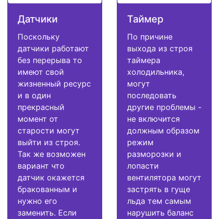
Датчики
Таймер
Поскольку
По причине
датчики работают
выхода из строя
без перерыва то
таймера
имеют свой
холодильника,
жизненный ресурс
могут
и в один
последовать
прекрасный
другие проблемы -
момент от
не включится
старости могут
должным образом
выйти из строя.
режим
Так же возможен
разморозки и
вариант что
лопасти
датчик окажется
вентилятора могут
бракованным и
застрять в гуще
нужно его
льда тем самым
заменить. Если
нарушить баланс