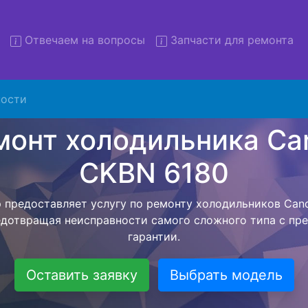
Отвечаем на вопросы
Запчасти для ремонта
т холодильников Candy CKB
с вывозом
ости
льников с вывозом - чтобы клиент не тратил свое вре
ьерской службы, наш мастер сам заберет холодильник
твезет в сервисный центр. Ремонт холодильника Candy 
ся внутри сервисного центра, тем самым Вам не пред
 закончит с ремонтом. Перед тем как холодильная техн
ывается конечная стоимость работ и в дальнейшем фик
бесплатных услуг от компании - Доставка холодильник
специалиста, консультирование и диагностика.
Оставить заявку
Выбрать модель