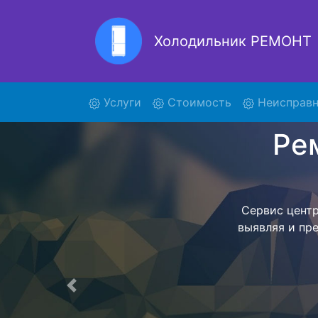
Холодильник РЕМОНТ
Ремон
(current)
Услуги
Стоимость
Неисправн
Ремонт холоди
поиски кур
6180 и о
осуществляет
мастера как
согласов
Перечень 
Предыдущая