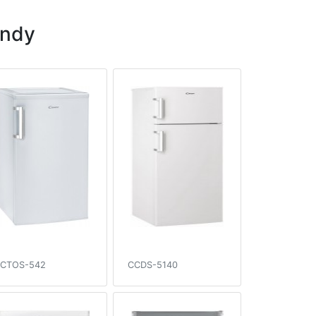
andy
CTOS-542
CCDS-5140