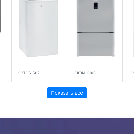
CCTOS-502
CKBN-6180
C
Показать всё