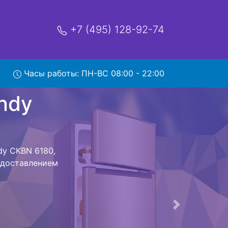
+7 (495) 128-92-74
N 6180
Часы работы: ПН-ВС 08:00 - 22:00
мя и деньги на
 Candy CKBN
CKBN 6180
стоит ожидать
ика сдается,
сируется.
ов , выезд
Следующая