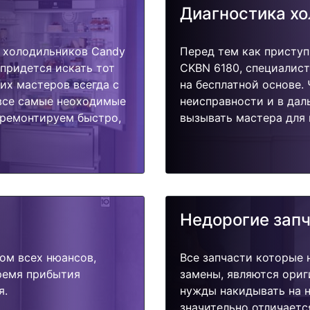
Диагностика х
 холодильников Candy
Перед тем как приступ
 придется искать тот
CKBN 6180, специалист
их мастеров всегда с
на бесплатной основе.
 все самые неоходимые
неисправности и в дал
тремонтируем быстро,
вызывать мастера для 
Недорогие зап
ом всех нюансов,
Все запчасти которые 
время прибытия
замены, являются ориг
я.
нужды накидывать на н
значительно отличаетс