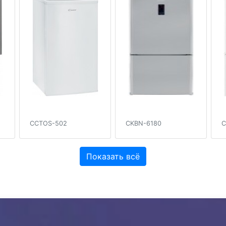
CCTOS-502
CKBN-6180
C
Показать всё