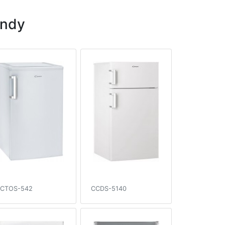
andy
CTOS-542
CCDS-5140