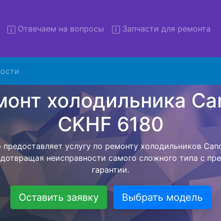
Отвечаем на вопросы
Запчасти для ремонта
 холодильников Candy CKHF
вывозом
ости
льников с вывозом - чтобы клиент не тратил свое вре
ьерской службы, наш мастер сам заберет холодильник
твезет в сервисный центр. Ремонт холодильника Candy 
ся внутри сервисного центра, тем самым Вам не пред
 закончит с ремонтом. Перед тем как холодильная техн
ывается конечная стоимость работ и в дальнейшем фик
бесплатных услуг от компании - Доставка холодильник
специалиста, консультирование и диагностика.
Оставить заявку
Выбрать модель