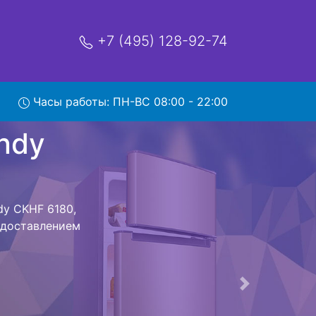
+7 (495) 128-92-74
 6180 с
Часы работы: ПН-ВС 08:00 - 22:00
мя и деньги на
 Candy CKHF
CKHF 6180
стоит ожидать
ика сдается,
сируется.
ов , выезд
Следующая