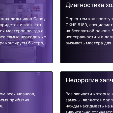
Диагностика х
 холодильников Candy
Перед тем как приступ
 придется искать тот
CKHF 6180, специалист
их мастеров всегда с
на бесплатной основе.
 все самые неоходимые
неисправности и в дал
тремонтируем быстро,
вызывать мастера для 
Недорогие зап
ом всех нюансов,
Все запчасти которые 
время прибытия
замены, являются ориг
я.
нужды накидывать на н
значительно отличаетс