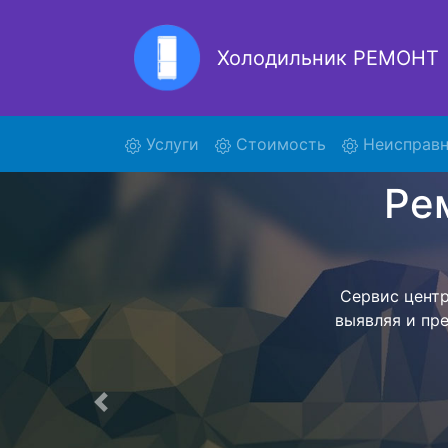
Холодильник РЕМОНТ
Ремонт
(current)
Услуги
Стоимость
Неисправн
Ремонт холоди
поиски кур
6180 и о
осуществляет
мастера как
согласов
Перечень 
Предыдущая