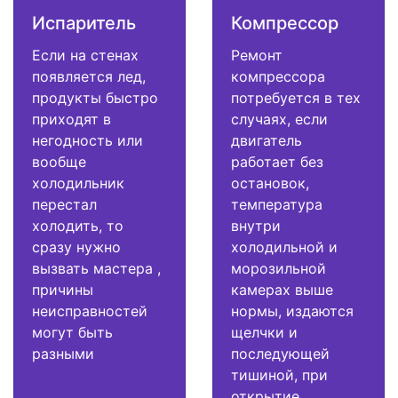
Испаритель
Компрессор
Если на стенах
Ремонт
появляется лед,
компрессора
продукты быстро
потребуется в тех
приходят в
случаях, если
негодность или
двигатель
вообще
работает без
холодильник
остановок,
перестал
температура
холодить, то
внутри
сразу нужно
холодильной и
вызвать мастера ,
морозильной
причины
камерах выше
неисправностей
нормы, издаются
могут быть
щелчки и
разными
последующей
тишиной, при
открытие