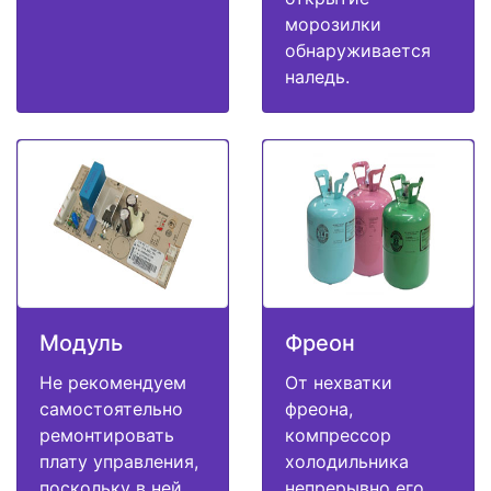
морозилки
обнаруживается
наледь.
Модуль
Фреон
Не рекомендуем
От нехватки
самостоятельно
фреона,
ремонтировать
компрессор
плату управления,
холодильника
поскольку в ней
непрерывно его