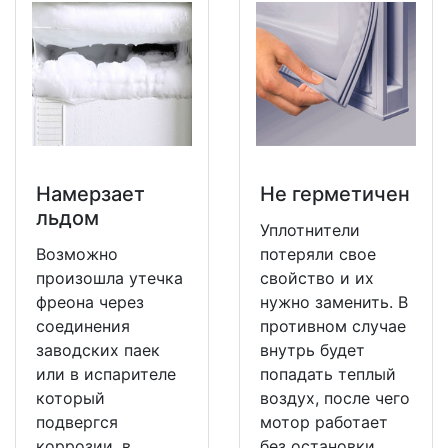
Намерзает
Не герметичен
льдом
Уплотнители
Возможно
потеряли свое
произошла утечка
свойство и их
фреона через
нужно заменить. В
соединения
противном случае
заводских паек
внутрь будет
или в испарителе
попадать теплый
который
воздух, после чего
подвергся
мотор работает
коррозии, в
без остановки.