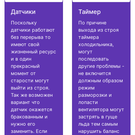
Датчики
Таймер
Поскольку
По причине
датчики работают
выхода из строя
без перерыва то
таймера
имеют свой
холодильника,
жизненный ресурс
могут
и в один
последовать
прекрасный
другие проблемы -
момент от
не включится
старости могут
должным образом
выйти из строя.
режим
Так же возможен
разморозки и
вариант что
лопасти
датчик окажется
вентилятора могут
бракованным и
застрять в гуще
нужно его
льда тем самым
заменить. Если
нарушить баланс