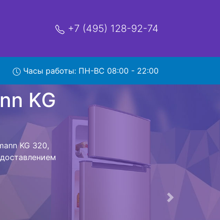
+7 (495) 128-92-74
 320 с
Часы работы: ПН-ВС 08:00 - 22:00
мя и деньги на
mann KG 320 и
существляется
мастера как
ается,
сируется.
ов , выезд
Следующая