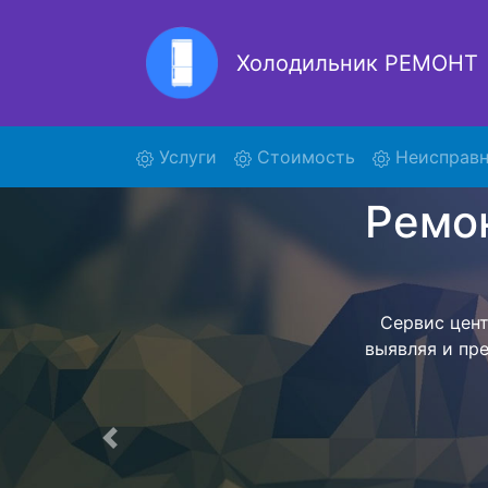
Холодильник РЕМОНТ
Ремон
(current)
Услуги
Стоимость
Неисправн
Ремонт холоди
поиски курье
отвезет в се
внутри сер
закон
согласов
Перечень 
Предыдущая