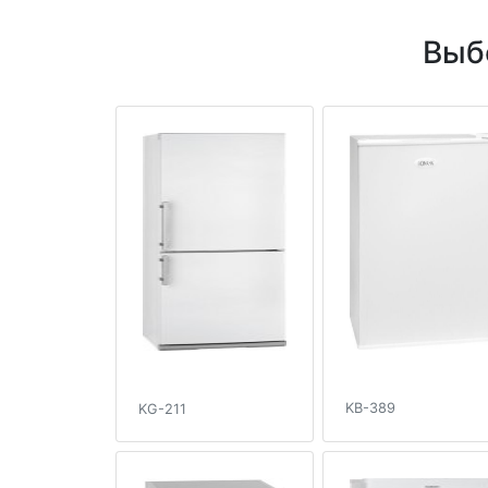
Выб
KB-389
KG-211