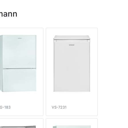
mann
G-183
VS-7231