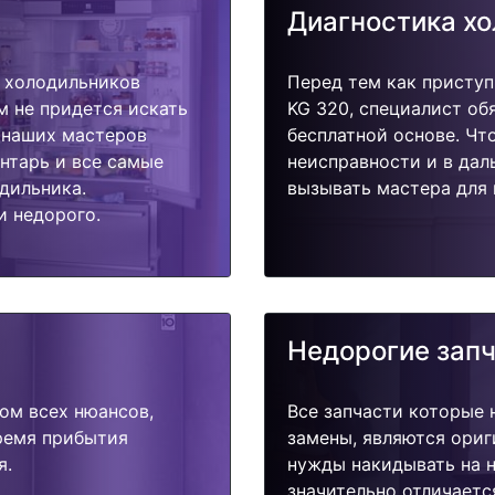
Диагностика х
 холодильников
Перед тем как присту
м не придется искать
KG 320, специалист об
у наших мастеров
бесплатной основе. Чт
ентарь и все самые
неисправности и в дал
дильника.
вызывать мастера для 
и недорого.
Недорогие зап
ом всех нюансов,
Все запчасти которые 
время прибытия
замены, являются ориг
я.
нужды накидывать на н
значительно отличаетс