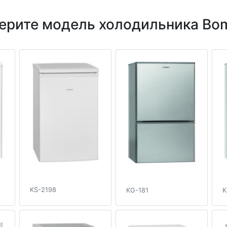
ерите модель холодильника Bo
KS-2198
KG-181
K