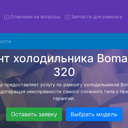
Отвечаем на вопросы
Запчасти для ремонта
т холодильников Bomann KG
вывозом
ости
льников с вывозом - чтобы клиент не тратил свое вре
рской службы, наш мастер сам заберет холодильник Bo
рвисный центр. Ремонт холодильника Bomann KG 320 о
висного центра, тем самым Вам не предстоит ожидать 
чит с ремонтом. Перед тем как холодильная техника сд
ывается конечная стоимость работ и в дальнейшем фик
бесплатных услуг от компании - Доставка холодильник
специалиста, консультирование и диагностика.
Оставить заявку
Выбрать модель