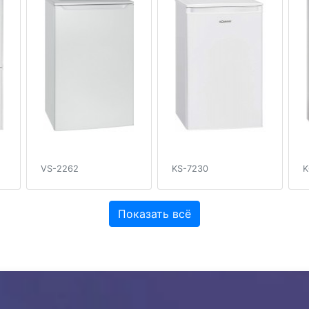
VS-2262
KS-7230
K
Показать всё