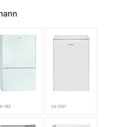
mann
G-183
VS-7231