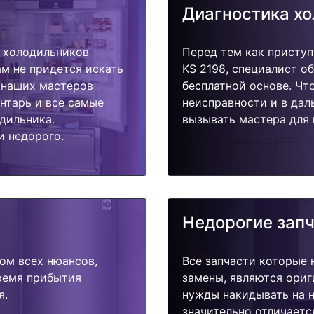
Диагностика х
 холодильников
Перед тем как присту
ам не придется искать
KS 2198, специалист о
у наших мастеров
бесплатной основе. Чт
ентарь и все самые
неисправности и в дал
дильника.
вызывать мастера для 
и недорого.
Недорогие зап
ом всех нюансов,
Все запчасти которые 
время прибытия
замены, являются ориг
я.
нужды накидывать на н
значительно отличаетс