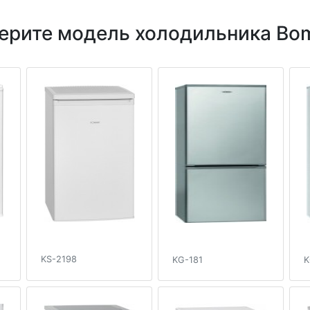
ерите модель холодильника Bo
KS-2198
KG-181
K