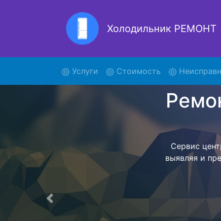
Холодильник РЕМОНТ
Ремон
(current)
Услуги
Стоимость
Неисправн
Ремонт холоди
поиски курье
и отв
осуществляет
мастера как
согласов
Перечень 
Предыдущая