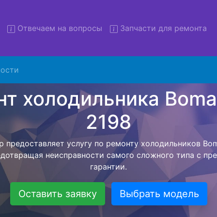
Отвечаем на вопросы
Запчасти для ремонта
т холодильников Bomann KS 
вывозом
ости
льников с вывозом - чтобы клиент не тратил свое вре
рской службы, наш мастер сам заберет холодильник B
езет в сервисный центр. Ремонт холодильника Bomann K
ся внутри сервисного центра, тем самым Вам не пред
 закончит с ремонтом. Перед тем как холодильная техн
ывается конечная стоимость работ и в дальнейшем фик
бесплатных услуг от компании - Доставка холодильник
специалиста, консультирование и диагностика.
Оставить заявку
Выбрать модель