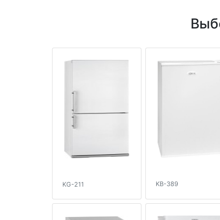
Выб
KB-389
KG-211