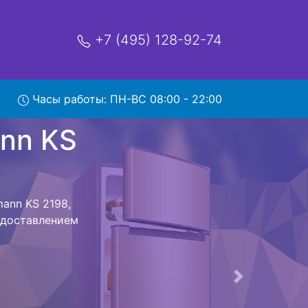
+7 (495) 128-92-74
2198 с
Часы работы: ПН-ВС 08:00 - 22:00
мя и деньги на
omann KS 2198
S 2198
стоит ожидать
ика сдается,
сируется.
ов , выезд
Следующая