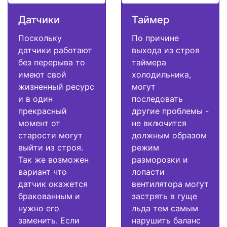
Датчики
Таймер
Поскольку
По причине
датчики работают
выхода из строя
без перерыва то
таймера
имеют свой
холодильника,
жизненный ресурс
могут
и в один
последовать
прекрасный
другие проблемы -
момент от
не включится
старости могут
должным образом
выйти из строя.
режим
Так же возможен
разморозки и
вариант что
лопасти
датчик окажется
вентилятора могут
бракованным и
застрять в гуще
нужно его
льда тем самым
заменить. Если
нарушить баланс