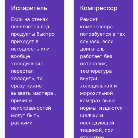
Испаритель
Компрессор
Если на стенах
Ремонт
появляется лед,
компрессора
продукты быстро
потребуется в тех
приходят в
случаях, если
негодность или
двигатель
вообще
работает без
холодильник
остановок,
перестал
температура
холодить, то
внутри
сразу нужно
холодильной и
вызвать мастера ,
морозильной
причины
камерах выше
неисправностей
нормы, издаются
могут быть
щелчки и
разными
последующей
тишиной, при
открытие