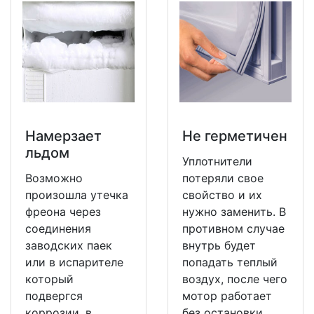
Намерзает
Не герметичен
льдом
Уплотнители
Возможно
потеряли свое
произошла утечка
свойство и их
фреона через
нужно заменить. В
соединения
противном случае
заводских паек
внутрь будет
или в испарителе
попадать теплый
который
воздух, после чего
подвергся
мотор работает
коррозии, в
без остановки.