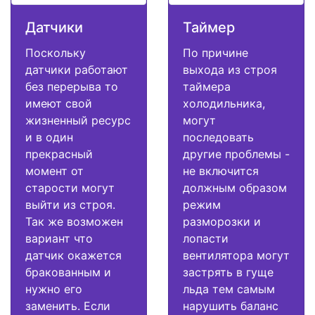
Датчики
Таймер
Поскольку
По причине
датчики работают
выхода из строя
без перерыва то
таймера
имеют свой
холодильника,
жизненный ресурс
могут
и в один
последовать
прекрасный
другие проблемы -
момент от
не включится
старости могут
должным образом
выйти из строя.
режим
Так же возможен
разморозки и
вариант что
лопасти
датчик окажется
вентилятора могут
бракованным и
застрять в гуще
нужно его
льда тем самым
заменить. Если
нарушить баланс