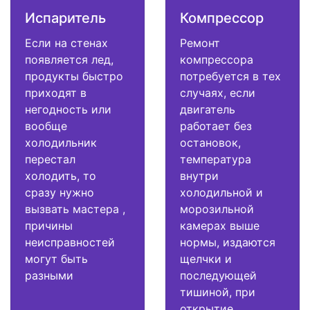
Испаритель
Компрессор
Если на стенах
Ремонт
появляется лед,
компрессора
продукты быстро
потребуется в тех
приходят в
случаях, если
негодность или
двигатель
вообще
работает без
холодильник
остановок,
перестал
температура
холодить, то
внутри
сразу нужно
холодильной и
вызвать мастера ,
морозильной
причины
камерах выше
неисправностей
нормы, издаются
могут быть
щелчки и
разными
последующей
тишиной, при
открытие