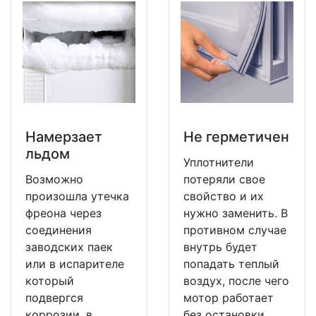
Намерзает
Не герметичен
льдом
Уплотнители
Возможно
потеряли свое
произошла утечка
свойство и их
фреона через
нужно заменить. В
соединения
противном случае
заводских паек
внутрь будет
или в испарителе
попадать теплый
который
воздух, после чего
подвергся
мотор работает
коррозии, в
без остановки.