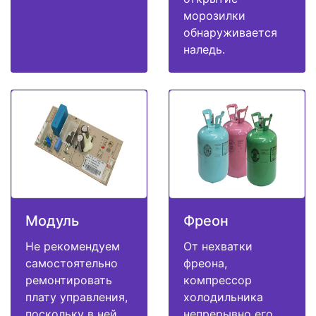
морозилки
обнаруживается
наледь.
Модуль
Фреон
Не рекомендуем
От нехватки
самостоятельно
фреона,
ремонтировать
компрессор
плату управления,
холодильника
поскольку в ней
непрерывно его