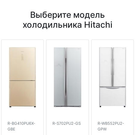
Выберите модель
холодильника Hitachi
R-BG410PU6X-
R-S702PU2-GS
R-WB552PU2-
GBE
GPW