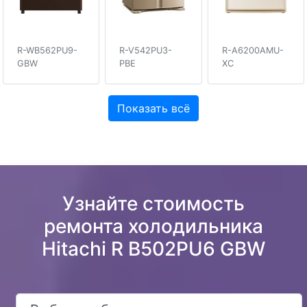
R-WB562PU9-
R-V542PU3-
R-A6200AMU-
GBW
PBE
XC
Показать всё
Узнайте стоимость
ремонта холодильника
Hitachi R B502PU6 GBW