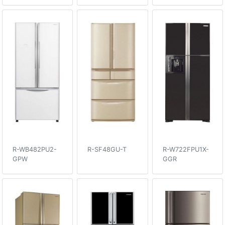
R-WB482PU2-
R-SF48GU-T
R-W722FPU1X-
GPW
GGR