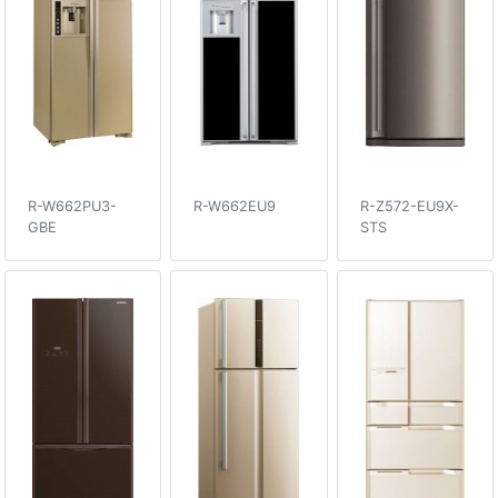
R-W662PU3-
R-W662EU9
R-Z572-EU9X-
GBE
STS