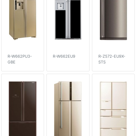
R-W662PU3-
R-W662EU9
R-Z572-EU9X-
GBE
STS