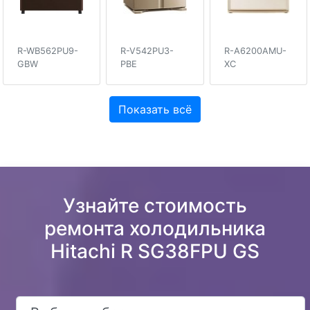
R-WB562PU9-
R-V542PU3-
R-A6200AMU-
GBW
PBE
XC
Показать всё
Узнайте стоимость
ремонта холодильника
Hitachi R SG38FPU GS