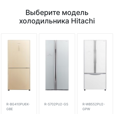
Выберите модель
холодильника Hitachi
R-BG410PU6X-
R-S702PU2-GS
R-WB552PU2-
GBE
GPW