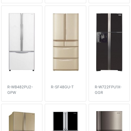
R-WB482PU2-
R-SF48GU-T
R-W722FPU1X-
GPW
GGR