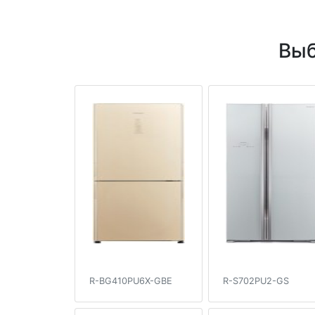
Выб
R-BG410PU6X-GBE
R-S702PU2-GS