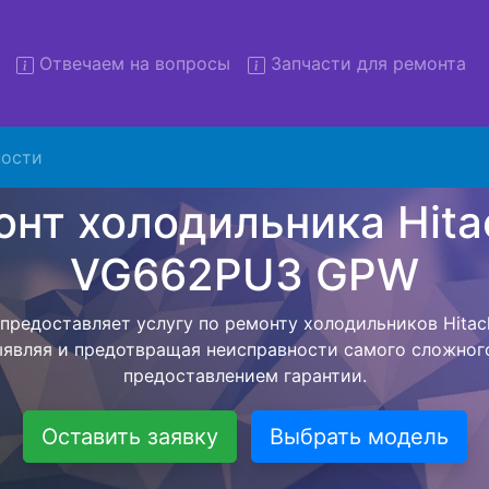
Отвечаем на вопросы
Запчасти для ремонта
емонт холодильников Hitachi
VG662PU3 GPW с вывозом
ости
льников с вывозом - чтобы клиент не тратил свое вре
рьерской службы, наш мастер сам заберет холодильник
GPW и отвезет в сервисный центр. Ремонт холодильника
PW осуществляется внутри сервисного центра, тем с
идать мастера как закончит с ремонтом. Перед тем ка
ается, согласовывается конечная стоимость работ и в
 Перечень бесплатных услуг от компании - Доставка хо
выезд специалиста, консультирование и диагностика.
Оставить заявку
Выбрать модель