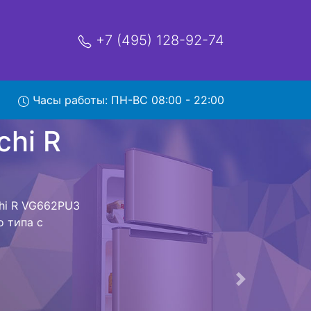
+7 (495) 128-92-74
 R
Часы работы: ПН-ВС 08:00 - 22:00
мя и деньги на
 Hitachi R
 Hitachi R
амым Вам не
к холодильная
 дальнейшем
лодильников ,
Следующая