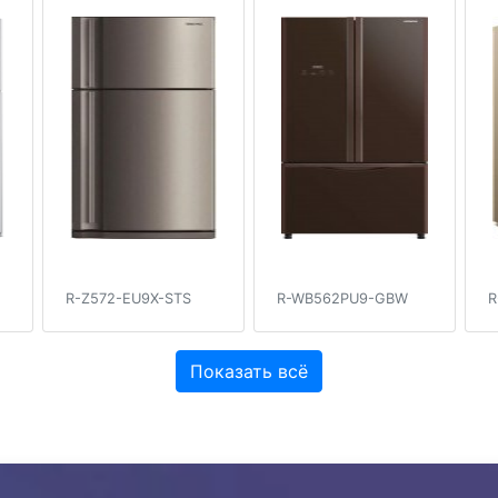
R-Z572-EU9X-STS
R-WB562PU9-GBW
R
Показать всё