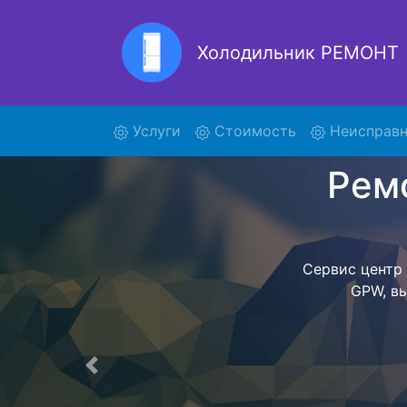
Холодильник РЕМОНТ
Р
(current)
Услуги
Стоимость
Неисправн
Ремонт холоди
поиски ку
VG662PU3 
VG662PU3 G
предстоит ож
техника сд
фиксируется.
Предыдущая