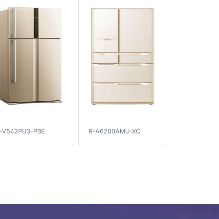
-V542PU3-PBE
R-A6200AMU-XC