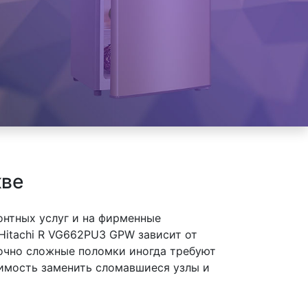
кве
онтных услуг и на фирменные
Hitachi R VG662PU3 GPW зависит от
точно сложные поломки иногда требуют
димость заменить сломавшиеся узлы и