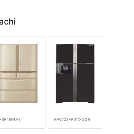
achi
-SF48GU-T
R-W722FPU1X-GGR