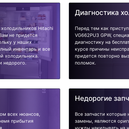
Диагностика х
холодильников Hitachi
Перед тем как приступ
Вам не придется
VG662PU3 GPW, специа
ольку у наших
диагностику на беспла
олный инвентарь и все
курсе причины неиспра
й холодильника.
придется повторно выз
и недорого.
поломок.
Недорогие зап
ом всех нюансов,
Все запчасти которые 
время прибытия
замены, являются ориг
я.
нужды накидывать на н