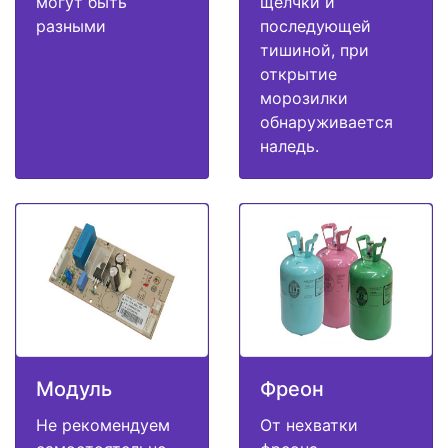
могут быть
щелчки и
разными
последующей
тишиной, при
открытие
морозилки
обнаруживается
наледь.
Модуль
Фреон
Не рекомендуем
От нехватки