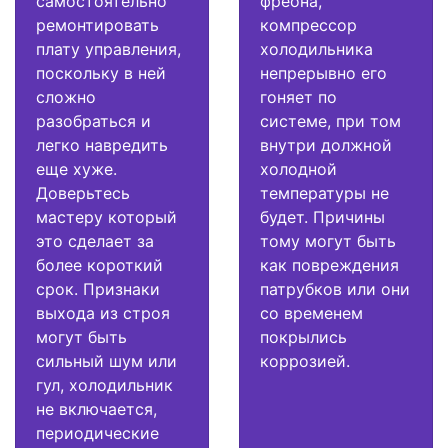
самостоятельно
фреона,
ремонтировать
компрессор
плату управления,
холодильника
поскольку в ней
непрерывно его
сложно
гоняет по
разобраться и
системе, при том
легко навредить
внутри должной
еще хуже.
холодной
Доверьтесь
температуры не
мастеру который
будет. Причины
это сделает за
тому могут быть
более короткий
как повреждения
срок. Признаки
патрубков или они
выхода из строя
со временем
могут быть
покрылись
сильный шум или
коррозией.
гул, холодильник
не включается,
периодические