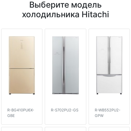
Выберите модель
холодильника Hitachi
R-BG410PU6X-
R-S702PU2-GS
R-WB552PU2-
GBE
GPW