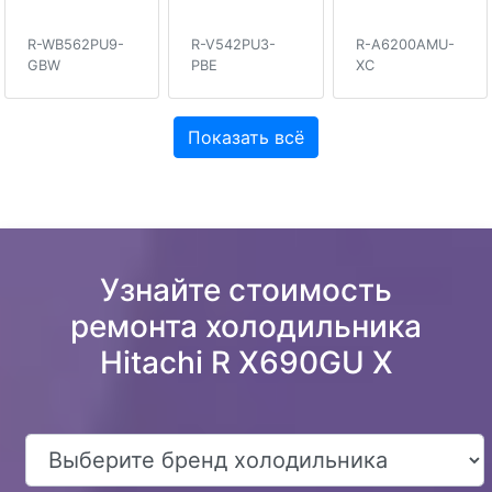
R-WB562PU9-
R-V542PU3-
R-A6200AMU-
GBW
PBE
XC
Показать всё
Узнайте стоимость
ремонта холодильника
Hitachi R X690GU X