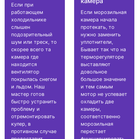
камера
Если при
работающем
Если морозильная
холодильнике
камера начала
слышен
протекать, то
подозрительный
нужно заменить
шум или треск, то
уплотнители,
скорее всего та
Бывает так что на
камера где
терморегуляторе
находится
выставляют
вентилятор
довольное
покрылась снегом
большое значение
и льдом. Наш
и тем самым
мастер готов
мотор не успевает
быстро устранить
охладить две
проблему и
камеры,
отремонтировать
соответственно
кулер, в
морозильная
противном случае
перестает
предоставит
функционировать.