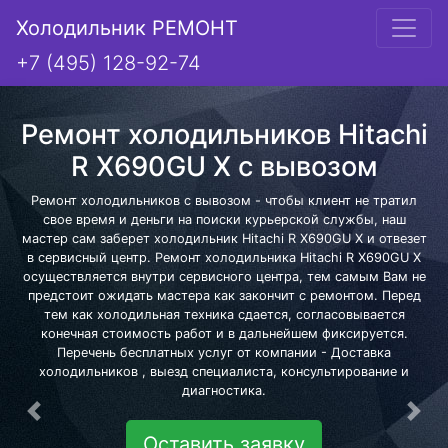
Холодильник РЕМОНТ
+7 (495) 128-92-74
Ремонт холодильников Hitachi
R X690GU X с вывозом
Ремонт холодильников с вывозом - чтобы клиент не тратил
свое время и деньги на поиски курьерской службы, наш
мастер сам заберет холодильник Hitachi R X690GU X и отвезет
в сервисный центр. Ремонт холодильника Hitachi R X690GU X
осуществляется внутри сервисного центра, тем самым Вам не
предстоит ожидать мастера как закончит с ремонтом. Перед
тем как холодильная техника сдается, согласовывается
конечная стоимость работ и в дальнейшем фиксируется.
Перечень бесплатных услуг от компании - Доставка
холодильников , выезд специалиста, консультирование и
диагностика.
Предыдущая
Сле
Оставить заявку