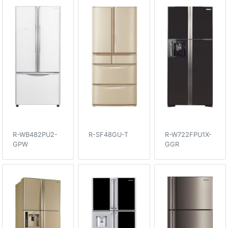
R-WB482PU2-
R-SF48GU-T
R-W722FPU1X-
GPW
GGR