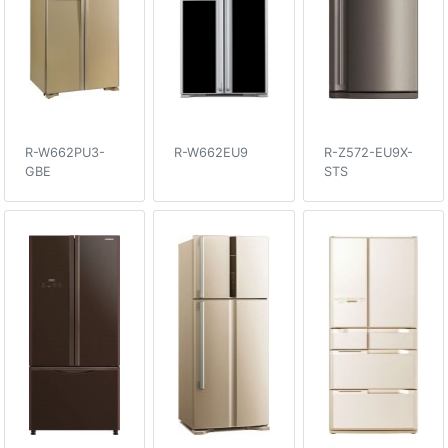
R-W662PU3-
R-W662EU9
R-Z572-EU9X-
GBE
STS