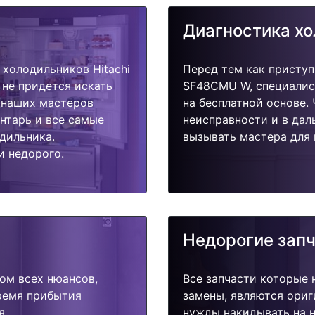
Диагностика х
холодильников Hitachi
Перед тем как приступ
 не придется искать
SF48CMU W, специалис
у наших мастеров
на бесплатной основе.
ентарь и все самые
неисправности и в дал
дильника.
вызывать мастера для 
и недорого.
Недорогие зап
ом всех нюансов,
Все запчасти которые 
время прибытия
замены, являются ориг
я.
нужды накидывать на н