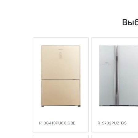
Выб
R-BG410PU6X-GBE
R-S702PU2-GS