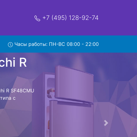
+7 (495) 128-92-74
SF48CMU
Часы работы: ПН-ВС 08:00 - 22:00
мя и деньги на
 Hitachi R
chi R SF48CMU
 предстоит
ьная техника
м фиксируется.
ов , выезд
Следующая