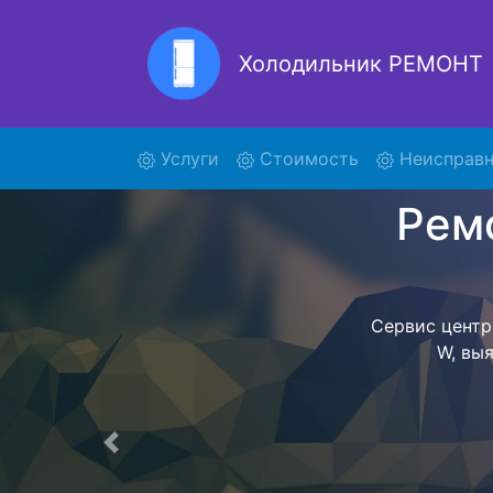
Холодильник РЕМОНТ
Ремонт
(current)
Услуги
Стоимость
Неисправн
Ремонт холоди
поиски ку
SF48CMU W и 
W осущест
ожидать мас
сдается, согл
Перечень 
Предыдущая