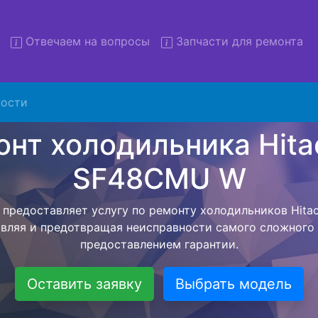
Отвечаем на вопросы
Запчасти для ремонта
 холодильников Hitachi R 
W с вывозом
ости
льников с вывозом - чтобы клиент не тратил свое вре
рьерской службы, наш мастер сам заберет холодильник
отвезет в сервисный центр. Ремонт холодильника Hita
вляется внутри сервисного центра, тем самым Вам не
тера как закончит с ремонтом. Перед тем как холодил
асовывается конечная стоимость работ и в дальнейше
бесплатных услуг от компании - Доставка холодильник
специалиста, консультирование и диагностика.
Оставить заявку
Выбрать модель