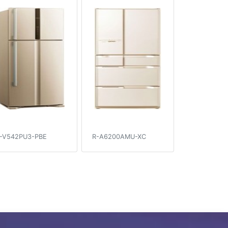
-V542PU3-PBE
R-A6200AMU-XC