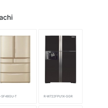
achi
-SF48GU-T
R-W722FPU1X-GGR