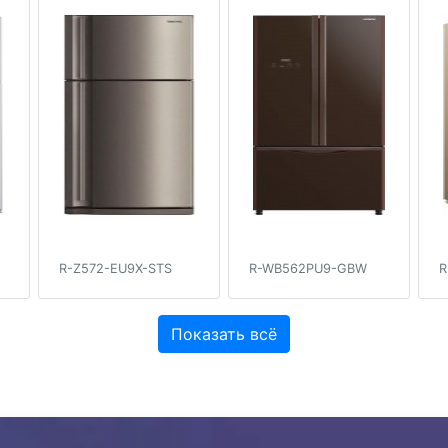
R-Z572-EU9X-STS
R-WB562PU9-GBW
R
Показать всё