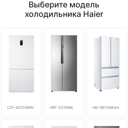
Выберите модель
холодильника Haier
C2F-637CWMV
HRF-521DM6
HB-18FGWAAA