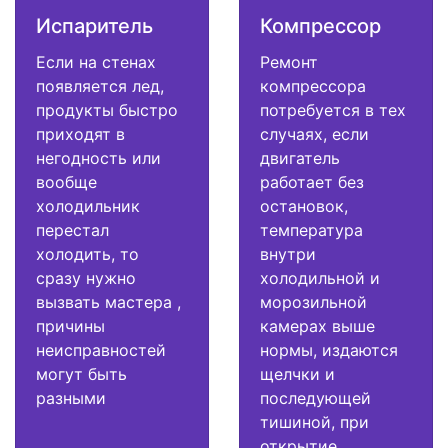
Испаритель
Компрессор
Если на стенах
Ремонт
появляется лед,
компрессора
продукты быстро
потребуется в тех
приходят в
случаях, если
негодность или
двигатель
вообще
работает без
холодильник
остановок,
перестал
температура
холодить, то
внутри
сразу нужно
холодильной и
вызвать мастера ,
морозильной
причины
камерах выше
неисправностей
нормы, издаются
могут быть
щелчки и
разными
последующей
тишиной, при
открытие