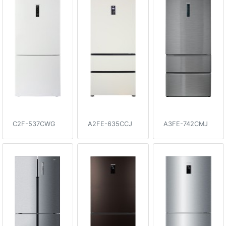
C2F-537CWG
A2FE-635CCJ
A3FE-742CMJ