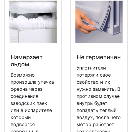
Намерзает
Не герметичен
льдом
Уплотнители
Возможно
потеряли свое
произошла утечка
свойство и их
фреона через
нужно заменить. В
соединения
противном случае
заводских паек
внутрь будет
или в испарителе
попадать теплый
который
воздух, после чего
подвергся
мотор работает
коррозии, в
без остановки.