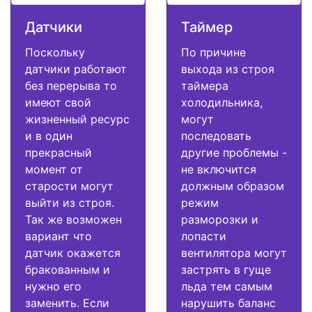
Датчики
Таймер
Поскольку
По причине
датчики работают
выхода из строя
без перерыва то
таймера
имеют свой
холодильника,
жизненный ресурс
могут
и в один
последовать
прекрасный
другие проблемы -
момент от
не включится
старости могут
должным образом
выйти из строя.
режим
Так же возможен
разморозки и
вариант что
лопасти
датчик окажется
вентилятора могут
бракованным и
застрять в гуще
нужно его
льда тем самым
заменить. Если
нарушить баланс